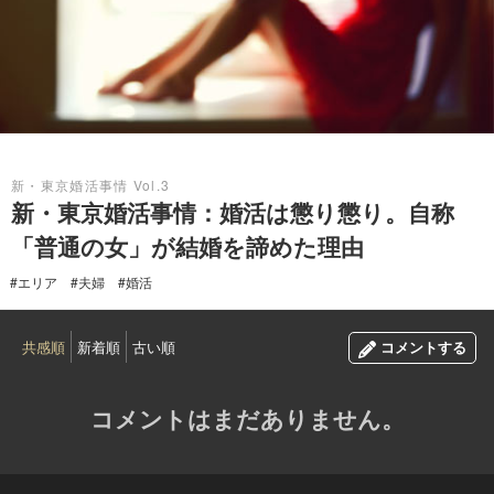
2016.08.20
新・東京婚活事情 Vol.3
新・東京婚活事情：婚活は懲り懲り。自称
「普通の女」が結婚を諦めた理由
#エリア
#夫婦
#婚活
共感順
新着順
古い順
コメントする
コメントはまだありません。