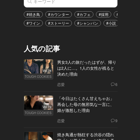
#焼き鳥
#カウンター
#カフェ
#採用
#恋愛
#
#ワイン
#ストーリー
#シャンパン
#小説
#イベン
人気の記事
男女3人の旅だったはずが、帰り
は2人に…。1人の女性が残ると
Vol.74
決めた理由
TOUGH COOKIES
恋愛
6
「今日はたくさん甘えちゃお」
再会した母の無邪気な一言に、
Vol.73
娘が激怒した理由
TOUGH COOKIES
恋愛
9
焼き鳥通が熱狂する渋谷の隠れ