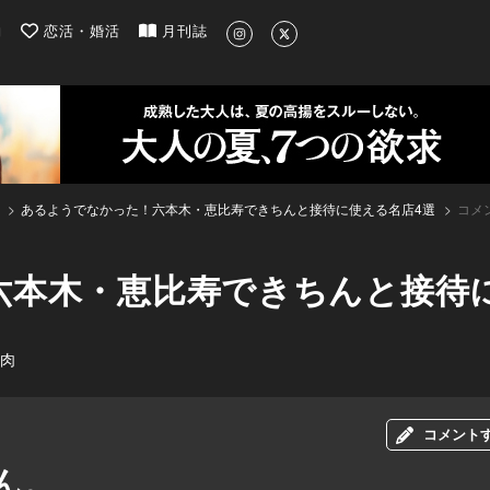
| 最新のグルメ、洗練されたライフスタイル情報
約
恋活・婚活
月刊誌
あるようでなかった！六本木・恵比寿できちんと接待に使える名店4選
コメ
六本木・恵比寿できちんと接待
#肉
コメント
ん。