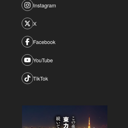
Instagram
X
Facebook
YouTube
TikTok