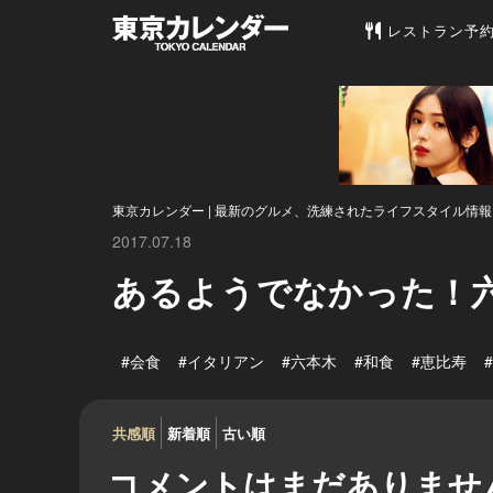
東京カレンダー 
レストラン予
東京カレンダー | 最新のグルメ、洗練されたライフスタイル情報
2017.07.18
あるようでなかった！
#会食
#イタリアン
#六本木
#和食
#恵比寿
共感順
新着順
古い順
コメントはまだありませ