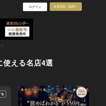
会員登録（無料）
ログイン
ント
に使える名店4選
する