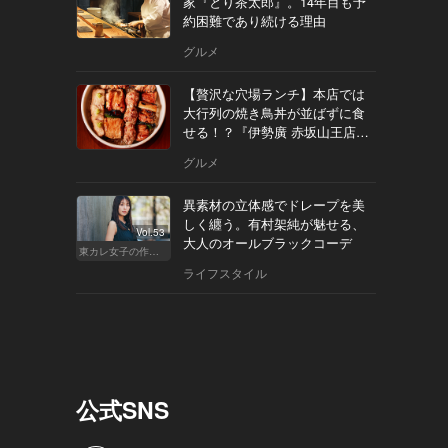
家『とり茶太郎』。14年目も予
約困難であり続ける理由
グルメ
【贅沢な穴場ランチ】本店では
大行列の焼き鳥丼が並ばずに食
せる！？『伊勢廣 赤坂山王店』
へ
グルメ
異素材の立体感でドレープを美
しく纏う。有村架純が魅せる、
Vol.53
大人のオールブラックコーデ
東カレ女子の作り方
ライフスタイル
公式SNS