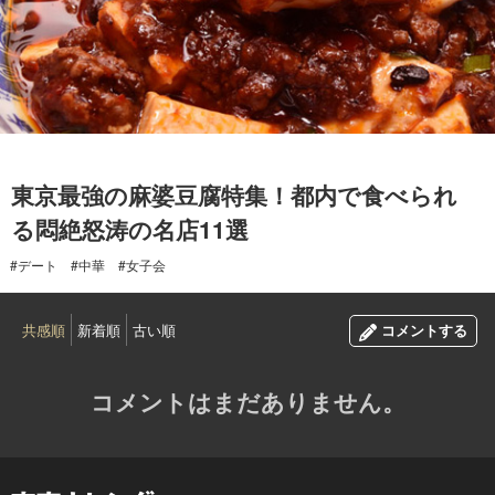
2017.09.03
東京最強の麻婆豆腐特集！都内で食べられ
る悶絶怒涛の名店11選
#デート
#中華
#女子会
共感順
新着順
古い順
コメントする
コメントはまだありません。