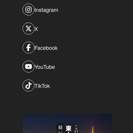
Instagram
X
Facebook
YouTube
TikTok