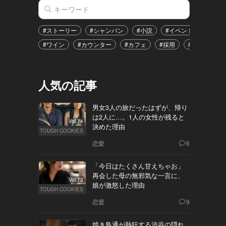
#ストーリー
#シャンパン
#小説
#イベント
#港区
#ワイン
#カウンター
#カフェ
#採用
#恋愛
#
人気の記事
男女3人の旅だったはずが、帰り
は2人に…。1人の女性が残ると
Vol.74
決めた理由
TOUGH COOKIES
恋愛
6
「今日はたくさん甘えちゃお」
再会した母の無邪気な一言に、
Vol.73
娘が激怒した理由
TOUGH COOKIES
恋愛
9
焼き鳥通が熱狂する渋谷の隠れ