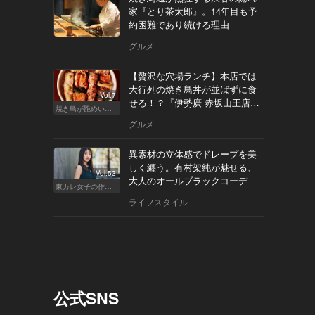
家『とり茶太郎』。14年目も予
約困難であり続ける理由
グルメ
【贅沢な穴場ランチ】本店では
大行列の焼き鳥丼が並ばずに食
Vol.7
せる！？『伊勢廣 赤坂山王店』
焼き鳥が艶めいてきた
へ
グルメ
異素材の立体感でドレープを美
しく纏う。有村架純が魅せる、
Vol.53
大人のオールブラックコーデ
東カレ女子の作り方
ライフスタイル
公式SNS