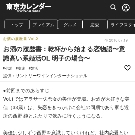
グルメ情報・プレミアムレストラン予約サイト
トップ
プレミアム
グルメ
恋愛
ライフスタ
お酒の履歴書 Vol.2
PR
2016.07.19
お酒の履歴書：乾杯から始まる恋物語〜意
識高い系婚活OL 明子の場合〜
#小説
#友達
#婚活
提供：サントリーワインインターナショナル
●前回までのあらすじ
Vol.1ではアラサー失恋女の美佳が登場。お酒が大好きな美
佳（33歳）は、失恋をきっかけに会社の同期であり家も近
所の西野 純とふたりで飲みに行くようになる。
美佳は少しずつ西野を意識していくけれど、社内恋愛とい