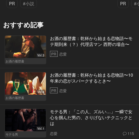
PR
#小説
PR
#
おすすめ記事
お酒の履歴書：乾杯から始まる恋物語〜モ
テ期到来（？）代理店マン 西野の場合〜
PR
恋愛
Vol.3
お酒の履歴書
お酒の履歴書：乾杯から始まる恋物語〜10
年来の恋がスパークするとき〜
PR
恋愛
Vol.4
お酒の履歴書
モテる男：「この人、ズルい…」一瞬で女
心を掴んだ男の、さりげないテクニックと
は
Vol.1
恋愛
115
モテる男