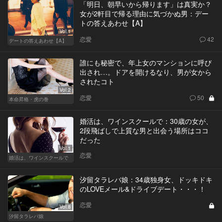
「明日、朝早いから帰ります」は真実か？
女が2軒目で帰る理由に気づかぬ男：デー
トの答えあわせ【A】
Vol.1
恋愛
42
デートの答えあわせ【A】
誰にも秘密で、年上女のマンションに呼び
出され…。ドアを開けるなり、男が女から
されたコト
Vol.2
恋愛
50
本命昇格・虎の巻
婚活は、ワインスクールで：30歳の女が、
2段飛ばしで上質な男と出会う場所はココ
だった
Vol.1
恋愛
婚活は、ワインスクールで
汐留タラレバ娘：34歳独身女、ドッキドキ
のLOVEメール&ドライブデート・・・！
恋愛
Vol.8
汐留タラレバ娘