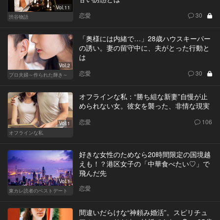
Vol.11
恋愛
30
渋谷物語
「奥様には内緒で…」28歳ハウスキーパー
の誘い。妻の留守中に、夫がとった行動と
は
Vol.2
恋愛
30
プロ夫婦～作られた輝き～
オフラインな私：“勝ち組な新妻”自慢が止
められない女。彼女を襲った、非情な現実
恋愛
106
Vol.1
オフラインな私
好きな女性のためなら20時間限定の国境越
えも！？港区女子の「中華食べたい♡」で
飛んだ先
Vol.1
恋愛
東カレ読者のベストデート
間違いだらけな“神頼み婚活”。スピリチュ