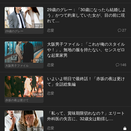
29歳のグレー：「30歳になったら結婚しよ
う」かつて約束していた女が、目の前に現
れて…
Vol.1
恋愛
27
29歳のグレー
大阪男子ファイル：「これが俺のスタイル
や！」。無地の服を持たない、センスゼロ
な起業家男
Vol.1
恋愛
146
大阪男子ファイル
いよいよ明日で最終話！「赤坂の夜は更け
て」全話総集編
恋愛
Vol.16
赤坂の夜は更けて
「私って、賞味期限切れなの？」エリート
外科医の失言に、32歳女は動揺し…
恋愛
Vol.12