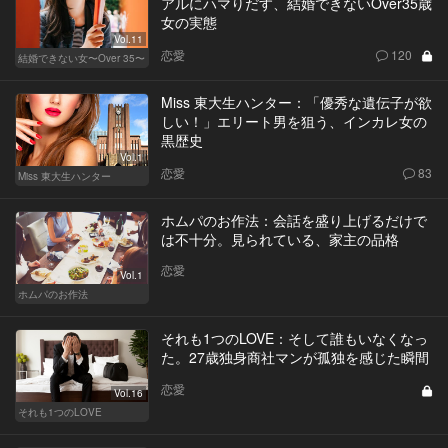
アルにハマりだす、結婚できないOver35歳
女の実態
Vol.11
恋愛
120
結婚できない女〜Over 35〜
Miss 東大生ハンター：「優秀な遺伝子が欲
しい！」エリート男を狙う、インカレ女の
黒歴史
Vol.1
恋愛
83
Miss 東大生ハンター
ホムパのお作法：会話を盛り上げるだけで
は不十分。見られている、家主の品格
恋愛
Vol.1
ホムパのお作法
それも1つのLOVE：そして誰もいなくなっ
た。27歳独身商社マンが孤独を感じた瞬間
恋愛
Vol.16
それも1つのLOVE