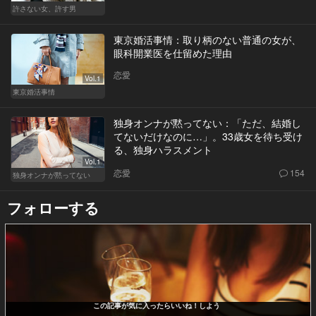
許さない女、許す男
東京婚活事情：取り柄のない普通の女が、
眼科開業医を仕留めた理由
恋愛
Vol.1
東京婚活事情
独身オンナが黙ってない：「ただ、結婚し
てないだけなのに…」。33歳女を待ち受け
る、独身ハラスメント
Vol.1
恋愛
154
独身オンナが黙ってない
フォローする
この記事が気に入ったらいいね！しよう