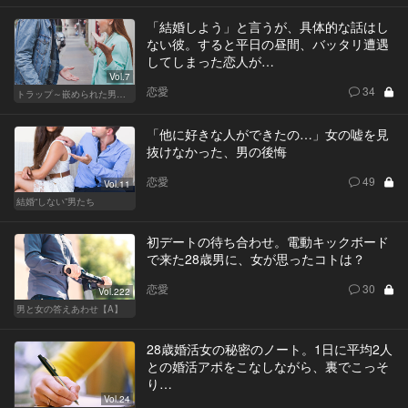
「結婚しよう」と言うが、具体的な話はし
ない彼。すると平日の昼間、バッタリ遭遇
してしまった恋人が…
Vol.7
恋愛
34
トラップ～嵌められた男と女～
「他に好きな人ができたの…」女の嘘を見
抜けなかった、男の後悔
恋愛
49
Vol.11
結婚“しない”男たち
初デートの待ち合わせ。電動キックボード
で来た28歳男に、女が思ったコトは？
恋愛
30
Vol.222
男と女の答えあわせ【A】
28歳婚活女の秘密のノート。1日に平均2人
との婚活アポをこなしながら、裏でこっそ
り…
Vol.24