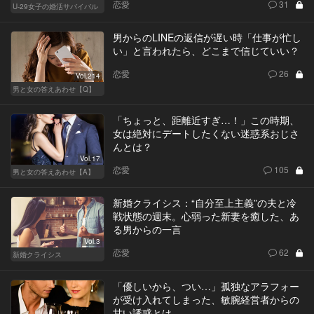
恋愛
31
U-29女子の婚活サバイバル
男からのLINEの返信が遅い時「仕事が忙し
い」と言われたら、どこまで信じていい？
恋愛
26
Vol.214
男と女の答えあわせ【Q】
「ちょっと、距離近すぎ…！」この時期、
女は絶対にデートしたくない迷惑系おじさ
んとは？
Vol.17
恋愛
105
男と女の答えあわせ【A】
新婚クライシス：“自分至上主義”の夫と冷
戦状態の週末。心弱った新妻を癒した、あ
る男からの一言
Vol.3
恋愛
62
新婚クライシス
「優しいから、つい…」孤独なアラフォー
が受け入れてしまった、敏腕経営者からの
甘い誘惑とは