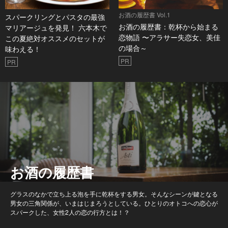
お酒の履歴書 Vol.1
スパークリングとパスタの最強
お酒の履歴書：乾杯から始まる
マリアージュを発見！ 六本木で
恋物語 〜アラサー失恋女、美佳
この夏絶対オススメのセットが
の場合～
味わえる！
PR
PR
お酒の履歴書
グラスのなかで立ち上る泡を手に乾杯をする男女。そんなシーンが鍵となる
男女の三角関係が、いまはじまろうとしている。ひとりのオトコへの恋心が
スパークした、女性2人の恋の行方とは！？