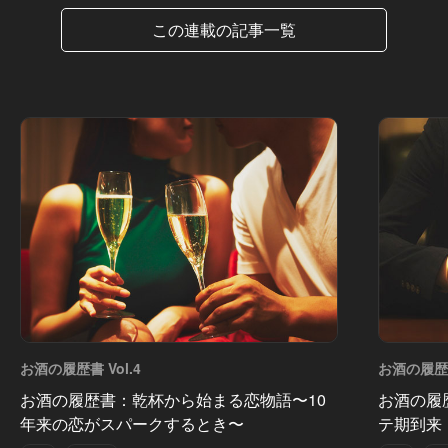
この連載の記事一覧
お酒の履歴書 Vol.4
お酒の履歴書
お酒の履歴書：乾杯から始まる恋物語〜10
お酒の履
年来の恋がスパークするとき〜
テ期到来