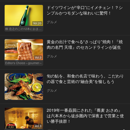
ドイツワインが“辛口”にイメチェン！？シ
ンプルかつモダンな味わいに驚愕！
グルメ
Vol.20
柳 忠之のこの12本におまかせ
黄金の出汁で食べる“さっぱり”焼肉！『焼
肉の名門 天壇』のセカンドラインが誕生
グルメ
Vol.3
Editor's Choice～gourmet～
旬の鮎を、和食の名店で味わう。こだわり
の器で食と芸術の“融合美”を愉しもう
グルメ
2019年一番贔屓にされた『蕎麦 おさめ』
は六本木から徒歩圏内で深夜まで営業と使
い勝手抜群！
Vol.3