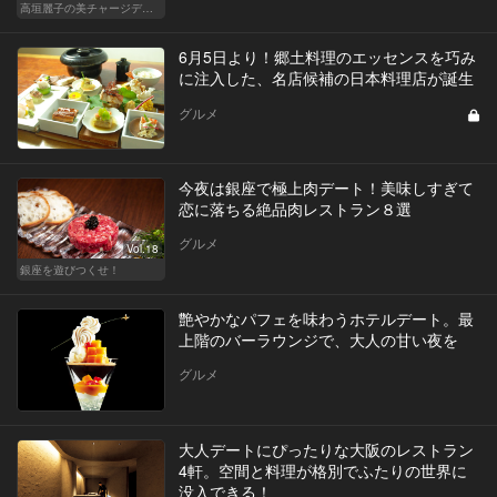
高垣麗子の美チャージディナー
6月5日より！郷土料理のエッセンスを巧み
に注入した、名店候補の日本料理店が誕生
グルメ
今夜は銀座で極上肉デート！美味しすぎて
恋に落ちる絶品肉レストラン８選
グルメ
Vol.18
銀座を遊びつくせ！
艶やかなパフェを味わうホテルデート。最
上階のバーラウンジで、大人の甘い夜を
グルメ
大人デートにぴったりな大阪のレストラン
4軒。空間と料理が格別でふたりの世界に
没入できる！