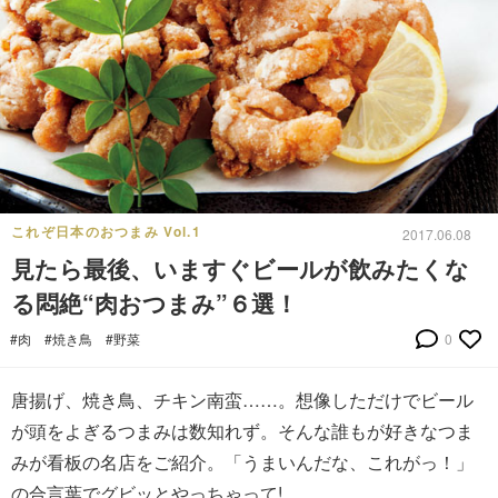
これぞ日本のおつまみ Vol.1
2017.06.08
見たら最後、いますぐビールが飲みたくな
る悶絶“肉おつまみ”６選！
#肉
#焼き鳥
#野菜
0
唐揚げ、焼き鳥、チキン南蛮……。想像しただけでビール
が頭をよぎるつまみは数知れず。そんな誰もが好きなつま
みが看板の名店をご紹介。「うまいんだな、これがっ！」
の合言葉でグビッとやっちゃって!