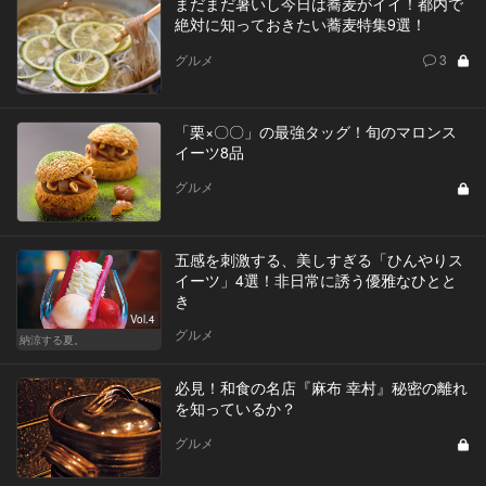
まだまだ暑いし今日は蕎麦がイイ！都内で
絶対に知っておきたい蕎麦特集9選！
グルメ
3
「栗×〇〇」の最強タッグ！旬のマロンス
イーツ8品
グルメ
五感を刺激する、美しすぎる「ひんやりス
イーツ」4選！非日常に誘う優雅なひとと
き
Vol.4
グルメ
納涼する夏。
必見！和食の名店『麻布 幸村』秘密の離れ
を知っているか？
グルメ