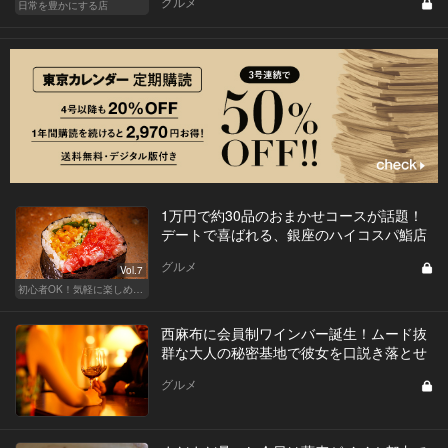
グルメ
日常を豊かにする店
1万円で約30品のおまかせコースが話題！
デートで喜ばれる、銀座のハイコスパ鮨店
グルメ
Vol.7
初心者OK！気軽に楽しめる鮨の人気店
西麻布に会員制ワインバー誕生！ムード抜
群な大人の秘密基地で彼女を口説き落とせ
グルメ