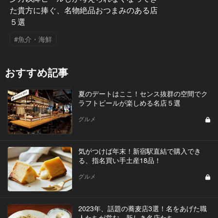
た貴方に捧ぐ、名物絶品おつまみのある店
５選
#魚介・海鮮
おすすめ記事
夏のデートはここ！センス抜群の空間でク
ラフトビールが楽しめる名店５選
グルメ
気がつけば年末！新宿駅直結で購入でき
る、指名買い手土産18品！
グルメ
2023年、話題の蕎麦店3選！名をあげた職
人たちが営む、新しき名店たち