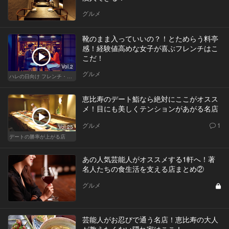
グルメ
靴のまま入っていいの？！とためらう料亭
感！経験値高めな女子が喜ぶフレンチはこ
こだ！
Vol.2
グルメ
ハレの日向け フレンチ・高級店
恵比寿のデート鮨なら絶対にここがオスス
メ！目にも美しくテンションがあがる名店
グルメ
1
Vol.25
デートの勝率が上がる店
あの人気芸能人がオススメする1軒へ！著
名人たちの食生活を支える店まとめ②
グルメ
芸能人がお忍びで通う名店！恵比寿の大人
が教えたくない隠れ家はここ！