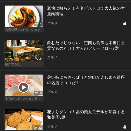
豪快に喰らえ！有名ビストロで大人気の大
皿肉料理
グルメ
Vol.1
大皿料理をふたりでシェア
飲むだけじゃない、空間も食事も本当に上
質なものだけ！大人のフリーフロー7選
グルメ
Vol.5
納涼する夏。
暑い時にもさっぱりと焼肉が楽しめる銀座
の名店はココだ！
グルメ
Vol.3
夕方からずっとお肉の事を考えてる貴方へ
花よりダンゴ！あの美女モデルが熱愛する
和菓子3選
グルメ
Vol.32