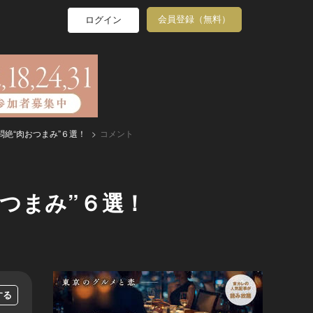
会員登録（無料）
ログイン
絶“肉おつまみ”６選！
コメント
つまみ”６選！
する