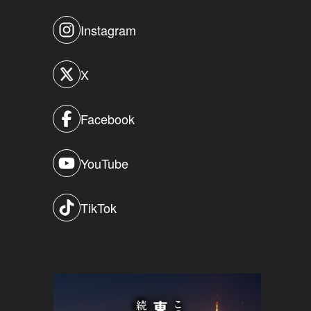
Instagram
X
Facebook
YouTube
TikTok