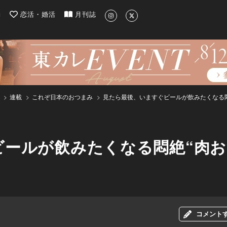
| 最新のグルメ、洗練されたライフスタイル情報
約
恋活・婚活
月刊誌
連載
これぞ日本のおつまみ
見たら最後、いますぐビールが飲みたくなる悶
ールが飲みたくなる悶絶“肉お
コメント