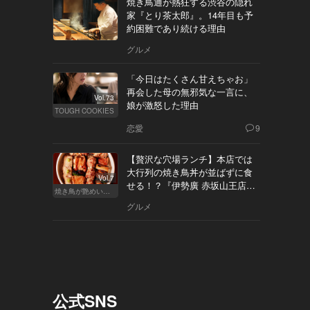
焼き鳥通が熱狂する渋谷の隠れ
家『とり茶太郎』。14年目も予
約困難であり続ける理由
グルメ
「今日はたくさん甘えちゃお」
再会した母の無邪気な一言に、
Vol.73
娘が激怒した理由
TOUGH COOKIES
恋愛
9
【贅沢な穴場ランチ】本店では
大行列の焼き鳥丼が並ばずに食
Vol.7
せる！？『伊勢廣 赤坂山王店』
焼き鳥が艶めいてきた
へ
グルメ
公式SNS