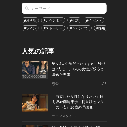
#焼き鳥
#カウンター
#小説
#イベント
#港区
#ワイン
#ストーリー
#シャンパン
#採用
#恋愛
人気の記事
男女3人の旅だったはずが、帰り
は2人に…。1人の女性が残ると
Vol.74
決めた理由
TOUGH COOKIES
恋愛
6
「自立した女性になりたい」日
向坂46藤嶌果歩、初単独センタ
ーの不安と20歳の理想像
ライフスタイル