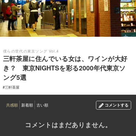
2016.06.18
僕らの世代の東京ソング Vol.4
三軒茶屋に住んでいる女は、ワインが大好
き？ 東京NIGHTSを彩る2000年代東京ソ
ング5選
#三軒茶屋
共感順
新着順
古い順
コメントする
コメントはまだありません。