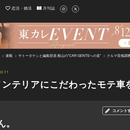
| 最新のグルメ、洗練されたライフスタイル情報
約
恋活・婚活
月刊誌
連載
サトータケシと編集部員 船山の"CAR GENTSへの道"
クルマ音痴調
.11
インテリアにこだわったモテ車
コメント
ん。