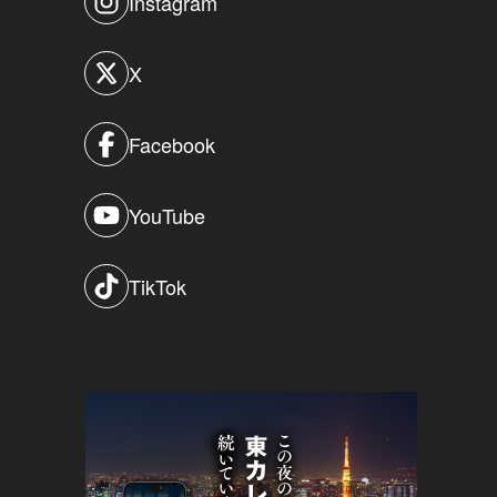
Instagram
X
Facebook
YouTube
TikTok