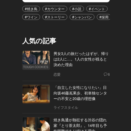
#焼き鳥
#カウンター
#小説
#イベント
#港区
#ワイン
#ストーリー
#シャンパン
#採用
#恋愛
人気の記事
男女3人の旅だったはずが、帰り
は2人に…。1人の女性が残ると
Vol.74
決めた理由
TOUGH COOKIES
恋愛
6
「自立した女性になりたい」日
向坂46藤嶌果歩、初単独センタ
ーの不安と20歳の理想像
ライフスタイル
焼き鳥通が熱狂する渋谷の隠れ
家『とり茶太郎』。14年目も予
約困難であり続ける理由