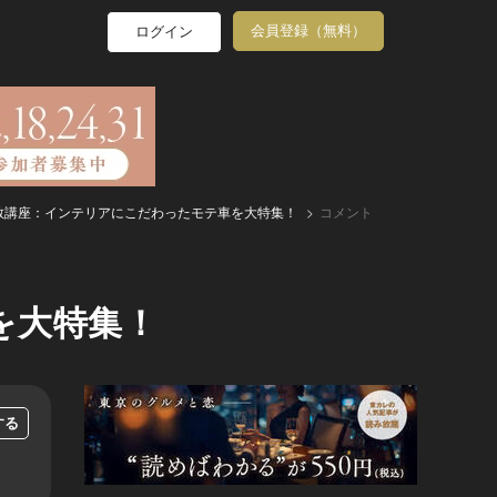
会員登録（無料）
ログイン
教講座：インテリアにこだわったモテ車を大特集！
コメント
を大特集！
する