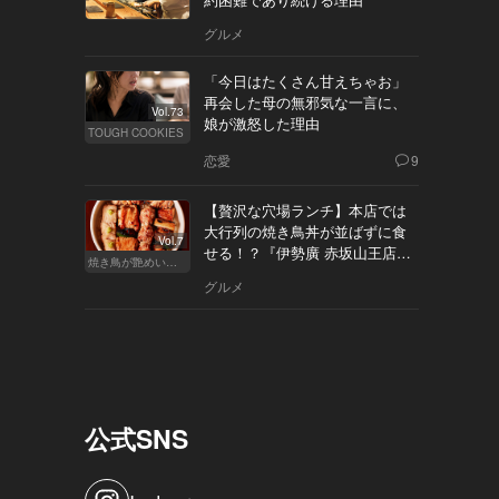
グルメ
「今日はたくさん甘えちゃお」
再会した母の無邪気な一言に、
Vol.73
娘が激怒した理由
TOUGH COOKIES
恋愛
9
【贅沢な穴場ランチ】本店では
大行列の焼き鳥丼が並ばずに食
Vol.7
せる！？『伊勢廣 赤坂山王店』
焼き鳥が艶めいてきた
へ
グルメ
公式SNS