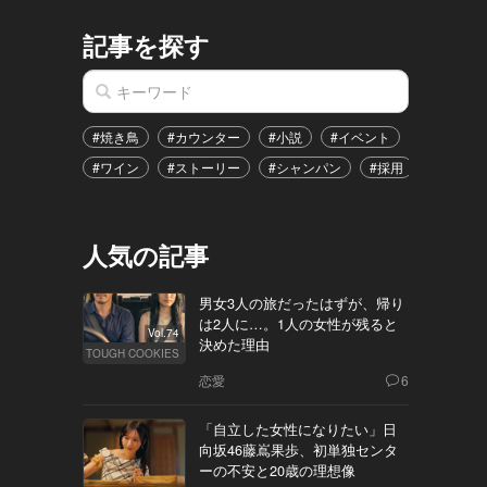
記事を探す
#焼き鳥
#カウンター
#小説
#イベント
#港区
#ワイン
#ストーリー
#シャンパン
#採用
#恋愛
人気の記事
男女3人の旅だったはずが、帰り
は2人に…。1人の女性が残ると
Vol.74
決めた理由
TOUGH COOKIES
恋愛
6
「自立した女性になりたい」日
向坂46藤嶌果歩、初単独センタ
ーの不安と20歳の理想像