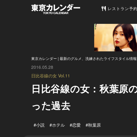
東京カレンダー 
レストラン予
東京カレンダー | 最新のグルメ、洗練されたライフスタイル情報
2016.05.28
日比谷線の女 Vol.11
日比谷線の女：秋葉原
った過去
#小説
#ホテル
#恋愛
#秋葉原