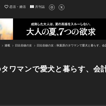
| 最新のグルメ、洗練されたライフスタイル情報
約
恋活・婚活
月刊誌
連載
日比谷線の女
日比谷線の女：秋葉原のタワマンで愛犬と暮らす、会
のタワマンで愛犬と暮らす、会