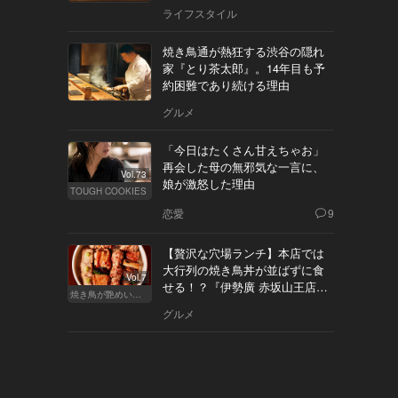
ライフスタイル
焼き鳥通が熱狂する渋谷の隠れ
家『とり茶太郎』。14年目も予
約困難であり続ける理由
グルメ
「今日はたくさん甘えちゃお」
再会した母の無邪気な一言に、
Vol.73
娘が激怒した理由
TOUGH COOKIES
恋愛
9
【贅沢な穴場ランチ】本店では
大行列の焼き鳥丼が並ばずに食
Vol.7
せる！？『伊勢廣 赤坂山王店』
焼き鳥が艶めいてきた
へ
グルメ