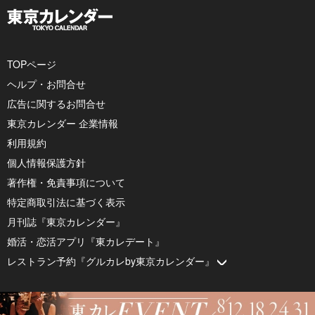
TOPページ
ヘルプ・お問合せ
広告に関するお問合せ
東京カレンダー 企業情報
利用規約
個人情報保護方針
著作権・免責事項について
特定商取引法に基づく表示
月刊誌『東京カレンダー』
婚活・恋活アプリ『東カレデート』
レストラン予約『グルカレby東京カレンダー』