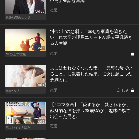
い男」全話総集編
恋愛
Vol.20
結婚願望のない男
“中の上”の悲劇：「幸せな家庭を築きた
い」東大卒の理系エリートが語る平凡過ぎ
る人生観
Vol.3
恋愛
“中の上”の悲劇
夫に誘われなくなった妻。「完璧な母でい
ること」に執着した結果、彼女に起こった
悲劇とは
Vol.4
恋愛
159
幸せな2人
【4コマ漫画】「愛するか、愛されるか」
献身的な彼を持つ29歳CAが、趣味の場で
出会った男と...
Vol.6
恋愛
東カレイッキ読み！