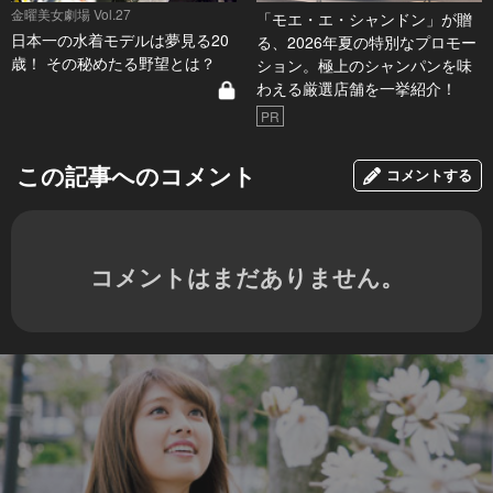
金曜美女劇場 Vol.27
「モエ・エ・シャンドン」が贈
日本一の水着モデルは夢見る20
る、2026年夏の特別なプロモー
歳！ その秘めたる野望とは？
ション。極上のシャンパンを味
わえる厳選店舗を一挙紹介！
PR
この記事へのコメント
コメントする
コメントはまだありません。