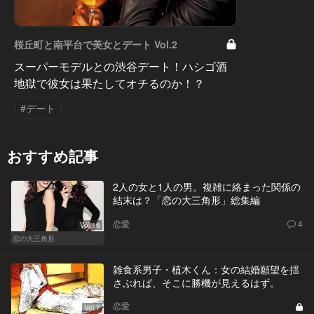
桜丘町と南平台で美女とデート Vol.2
スーパーモデルとの渋谷デート！ハシゴ酒
地獄で彼女は果たしてオチるのか！？
#デート
おすすめ記事
2人の女と1人の男。複雑に絡まった関係の
結末は？「恋の大三角形」総集編
恋愛
4
Vol.16
恋の大三角形
雑食系男子・植木くん：女の結婚願望を揺
さぶれば、そこに勝機が見えるはず。
恋愛
Vol.7