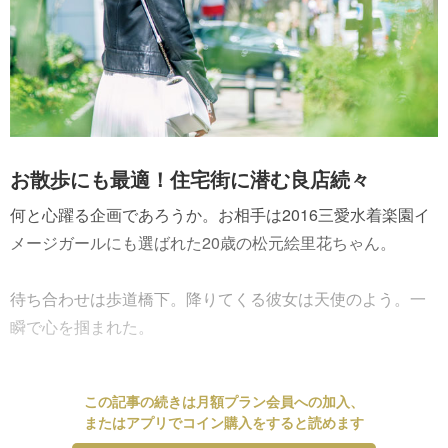
お散歩にも最適！住宅街に潜む良店続々
何と心躍る企画であろうか。お相手は2016三愛水着楽園イ
メージガールにも選ばれた20歳の松元絵里花ちゃん。
待ち合わせは歩道橋下。降りてくる彼女は天使のよう。一
瞬で心を掴まれた。
この記事の続きは月額プラン会員への加入、
またはアプリでコイン購入をすると読めます