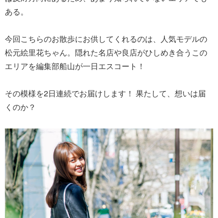
ある。
今回こちらのお散歩にお供してくれるのは、人気モデルの
松元絵里花ちゃん。隠れた名店や良店がひしめき合うこの
エリアを編集部船山が一日エスコート！
その模様を2日連続でお届けします！ 果たして、想いは届
くのか？