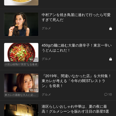
中村アンを焼き鳥屋に連れて行ったら可愛
すぎて死んだ
グルメ
450gの麺に絡む大量の唐辛子！東京一辛い
うどんはこれだ！
グルメ
Vol.26
小宮山雄飛の“英世”なる食卓
『2019年、間違いなかった店』を大特集！
東カレが考える「今年のBESTレストラ
ン」を発表！
Vol.33
グルメ
10
東カレの素敵な大人に必要なこと
港区らしいおしゃれ中華は、夏の夜に最
高！グルメシーンを賑わす注目の新星5選