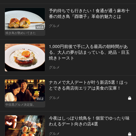
予約待ちでも行きたい！食通が通う麻布十
番の焼き鳥『酉囃子』革命的魅力とは
グルメ
Vol.6
焼き鳥が艶めいてきた
1,000円前後で手に入る最高の朝時間があ
る。大人の夢が詰まっている、絶品・目玉
焼きトースト
グルメ
ナカメで大人デートが叶う新店5選！ほっ
とできる商店街エリアは美食の宝庫！
グルメ
Vol.2
中目黒グルメ決定版。
今夜はしっぽり焼鳥を！個室でゆったり味
わえるデート向きの店4選
グルメ