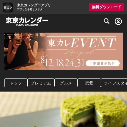
東京カレンダーアプリ
無料ダウンロード
アプリなら超サクサク！
グルメ情報・プレミアムレストラン予約サイト
トップ
プレミアム
グルメ
恋愛
ライフスタ