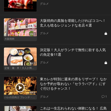
グルメ
大阪焼肉の真髄を堪能したければココへ！
玄人も唸るレジェンドな名店４選
グルメ
Vol.1
大阪焼肉
決定版！大人がランチで無性に欲する人気
の魚定食11選
グルメ
Vol.1
定食・麺・丼！大人が満足できるサクッとグルメ
東カレが特別に週末の席をリザーブ！ なか
なか予約が取れない『セララバアド』にす
ぐ行けるチャンス！
Vol.9
グルメ
1
ハレの日向け フレンチ・高級店
これは一生忘れられない体験になる！ 広島