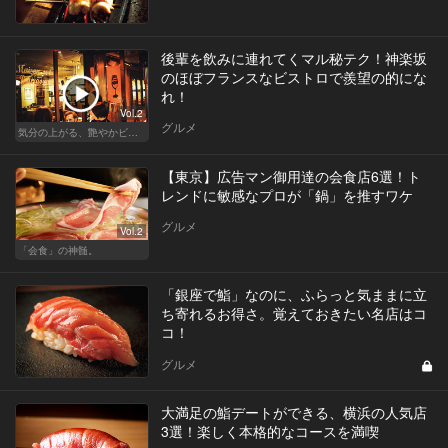
後輩を飲みに連れてくマル秘テク！神楽坂
のほぼフランスなビストロで羨望の的にな
れ！
Vol.2
グルメ
気分の上がる、艶やかビストロ
【東京】広告マン御用達の会食店6選！ト
レンドに敏感なプロが「鍋」を推すワケ
グルメ
Vol.2
「会食」の神髄。
「銀座で鮨」なのに、ふらっと気ままに立
ち寄れるお得さ。覚えておきたい名店はコ
コ！
グルメ
大満足の鮨デートができる、横浜の人気店
3選！楽しく本格的なコースを満喫