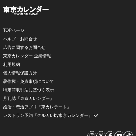
TOPページ
ヘルプ・お問合せ
広告に関するお問合せ
東京カレンダー 企業情報
利用規約
個人情報保護方針
著作権・免責事項について
特定商取引法に基づく表示
月刊誌『東京カレンダー』
婚活・恋活アプリ『東カレデート』
レストラン予約『グルカレby東京カレンダー』