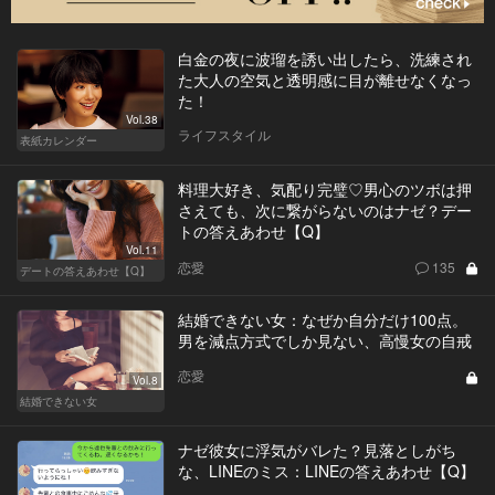
白金の夜に波瑠を誘い出したら、洗練され
た大人の空気と透明感に目が離せなくなっ
た！
Vol.38
ライフスタイル
表紙カレンダー
料理大好き、気配り完璧♡男心のツボは押
さえても、次に繋がらないのはナゼ？デー
トの答えあわせ【Q】
Vol.11
恋愛
135
デートの答えあわせ【Q】
結婚できない女：なぜか自分だけ100点。
男を減点方式でしか見ない、高慢女の自戒
恋愛
Vol.8
結婚できない女
ナゼ彼女に浮気がバレた？見落としがち
な、LINEのミス：LINEの答えあわせ【Q】