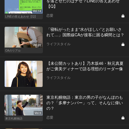
を落とせたのはナゼ？LINEの答えあわせ
【Q】
Vol.14
恋愛
LINEの答えあわせ【Q】
「寝転がったまま“水がほしい”とお願いさ
れて…」国際線CAが接客に困る瞬間とは？
ライフスタイル
Vol.20
CAのリアル
【未公開カットあり】乃木坂46・秋元真夏
がご褒美ディナーで語る理想のリーダー像
ライフスタイル
東京札幌物語：東京の男の子がなんぼのも
の？「多摩ナンバー」って、そんなに偉い
の？
Vol.5
恋愛
東京札幌物語