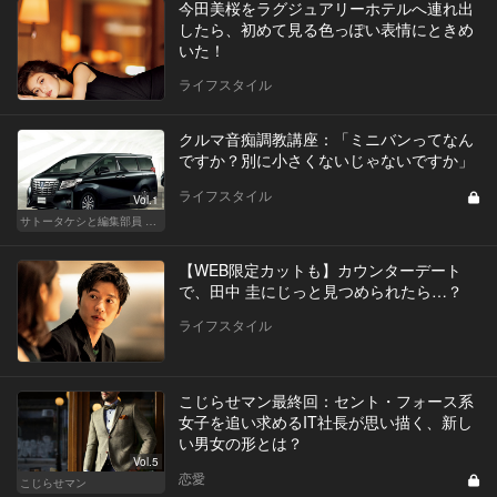
今田美桜をラグジュアリーホテルへ連れ出
したら、初めて見る色っぽい表情にときめ
いた！
ライフスタイル
クルマ音痴調教講座：「ミニバンってなん
ですか？別に小さくないじゃないですか」
ライフスタイル
Vol.1
サトータケシと編集部員 船山の"CAR GENTSへの道"
【WEB限定カットも】カウンターデート
で、田中 圭にじっと見つめられたら…？
ライフスタイル
こじらせマン最終回：セント・フォース系
女子を追い求めるIT社長が思い描く、新し
い男女の形とは？
Vol.5
恋愛
こじらせマン