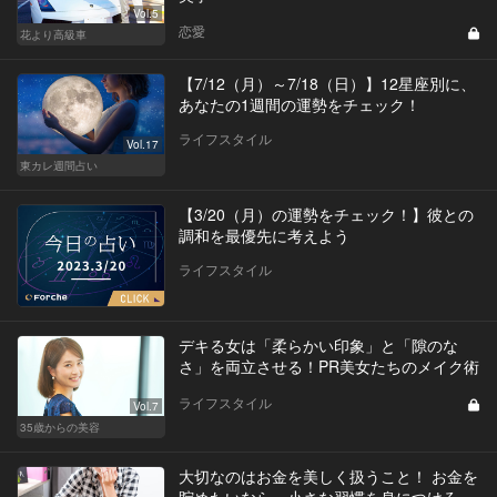
Vol.5
恋愛
花より高級車
【7/12（月）～7/18（日）】12星座別に、
あなたの1週間の運勢をチェック！
ライフスタイル
Vol.17
東カレ週間占い
【3/20（月）の運勢をチェック！】彼との
調和を最優先に考えよう
ライフスタイル
デキる女は「柔らかい印象」と「隙のな
さ」を両立させる！PR美女たちのメイク術
ライフスタイル
Vol.7
35歳からの美容
大切なのはお金を美しく扱うこと！ お金を