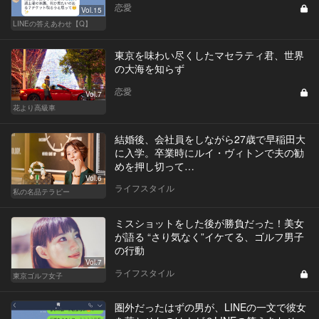
恋愛
Vol.15
LINEの答えあわせ【Q】
東京を味わい尽くしたマセラティ君、世界
の大海を知らず
恋愛
Vol.7
花より高級車
結婚後、会社員をしながら27歳で早稲田大
に入学。卒業時にルイ・ヴィトンで夫の勧
めを押し切って…
Vol.6
ライフスタイル
私の名品テラピー
ミスショットをした後が勝負だった！美女
が語る “さり気なく”イケてる、ゴルフ男子
の行動
Vol.7
ライフスタイル
東京ゴルフ女子
圏外だったはずの男が、LINEの一文で彼女