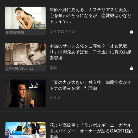
年齢不詳に見える、ミステリアスな美女。
心を奪われそうになるが、恋愛観はかなり
ドライで…
Vol.82
ライフスタイル
金曜美女劇場
本当のサロン文化をご存知？「才女気取
り」は御免あそばせ。二子玉川に真のお嬢
妻登場
Vol.7
恋愛
二子玉川の妻たちは
「妻の力が大きい」独立後、加藤浩次がオ
トナの渋みを増した理由
グルメ
花より高級車：「ランボルギーニ ガヤル
ドスパイダー」オーナーが語るGACKT様的
美学