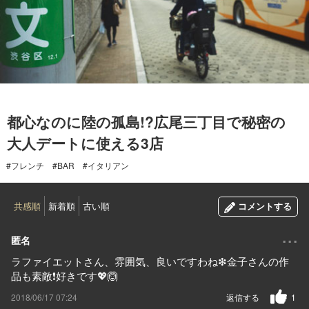
2018.03.19
都心なのに陸の孤島!?広尾三丁目で秘密の
大人デートに使える3店
#フレンチ
#BAR
#イタリアン
共感順
新着順
古い順
コメントする
...
匿名
ラファイエットさん、雰囲気、良いですわね❇金子さんの作
品も素敵❗好きです💖🙆
2018/06/17 07:24
返信する
1