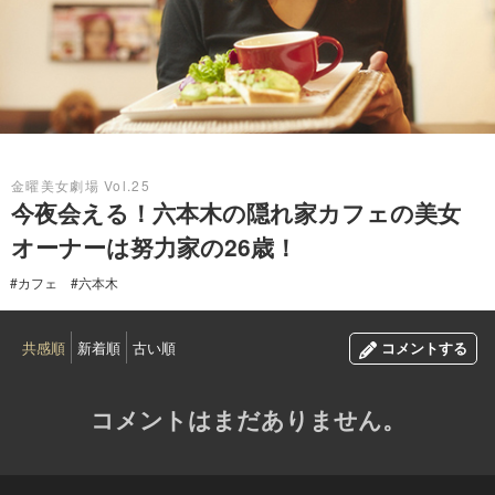
2016.03.11
金曜美女劇場 Vol.25
今夜会える！六本木の隠れ家カフェの美女
オーナーは努力家の26歳！
#カフェ
#六本木
共感順
新着順
古い順
コメントする
コメントはまだありません。