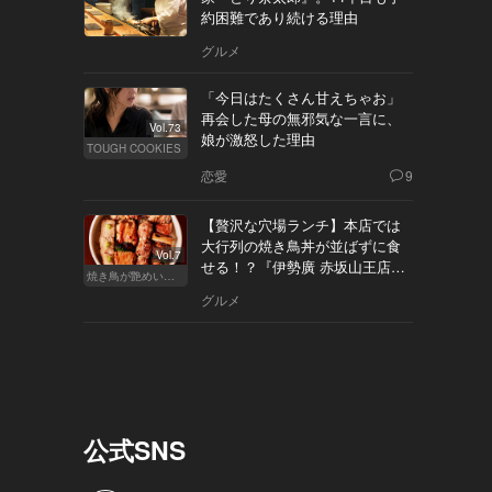
約困難であり続ける理由
グルメ
「今日はたくさん甘えちゃお」
再会した母の無邪気な一言に、
Vol.73
娘が激怒した理由
TOUGH COOKIES
恋愛
9
【贅沢な穴場ランチ】本店では
大行列の焼き鳥丼が並ばずに食
Vol.7
せる！？『伊勢廣 赤坂山王店』
焼き鳥が艶めいてきた
へ
グルメ
公式SNS