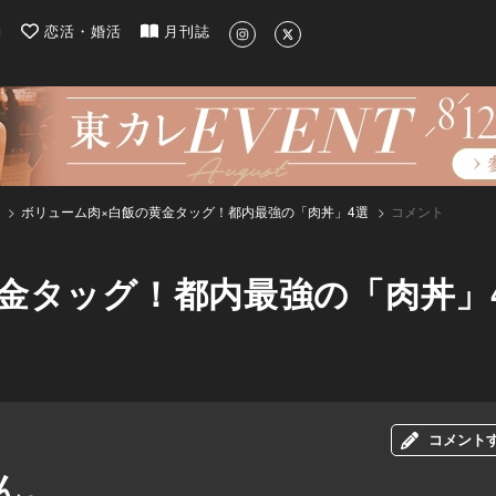
| 最新のグルメ、洗練されたライフスタイル情報
約
恋活・婚活
月刊誌
ボリューム肉×白飯の黄金タッグ！都内最強の「肉丼」4選
コメント
金タッグ！都内最強の「肉丼」
コメント
ん。