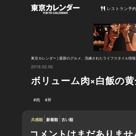
東京カレンダー 
レストラン予
東京カレンダー | 最新のグルメ、洗練されたライフスタイル情報
2018.02.06
ボリューム肉×白飯の黄
#肉
#丼
共感順
新着順
古い順
コメントはまだありませ