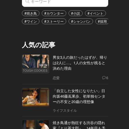
#焼き鳥
#カウンター
#小説
#イベント
#港区
#ワイン
#ストーリー
#シャンパン
#採用
#恋愛
人気の記事
男女3人の旅だったはずが、帰り
は2人に…。1人の女性が残ると
Vol.74
決めた理由
TOUGH COOKIES
恋愛
6
「自立した女性になりたい」日
向坂46藤嶌果歩、初単独センタ
ーの不安と20歳の理想像
ライフスタイル
焼き鳥通が熱狂する渋谷の隠れ
家『とり茶太郎』。14年目も予