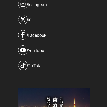
Instagram
X
Facebook
YouTube
TikTok