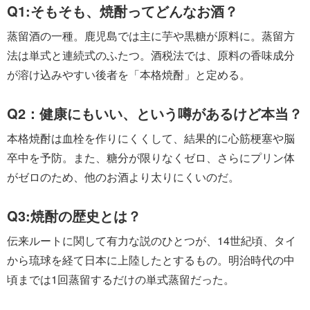
Q1:そもそも、焼酎ってどんなお酒？
蒸留酒の一種。鹿児島では主に芋や黒糖が原料に。蒸留方
法は単式と連続式のふたつ。酒税法では、原料の香味成分
が溶け込みやすい後者を「本格焼酎」と定める。
Q2：健康にもいい、という噂があるけど本当？
本格焼酎は血栓を作りにくくして、結果的に心筋梗塞や脳
卒中を予防。また、糖分が限りなくゼロ、さらにプリン体
がゼロのため、他のお酒より太りにくいのだ。
Q3:焼酎の歴史とは？
伝来ルートに関して有力な説のひとつが、14世紀頃、タイ
から琉球を経て日本に上陸したとするもの。明治時代の中
頃までは1回蒸留するだけの単式蒸留だった。