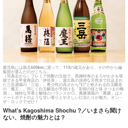
鹿児島には南北600kmに渡って、113の蔵元があり、その中から編
集部が選んだのがこちら。
（写真右から）プレミア焼酎の元祖で、黒麹特有のまろやかさを堪
能できる甲斐商店の「伊佐美」。屋久島の清冽な天然水で仕込まれ
た三岳酒蔵の「三岳」。希少性の高さから“幻”と称される白玉醸造
の「魔王」。同じく白玉醸造が手掛ける「彩煌の技と味 さつまの梅
酒」。独特な芳香と酸味のバランスが◎。萬膳酒蔵の「萬膳」はス
イートポテトのような甘い香りとやさしい口当たりが魅力。オン・
ザ・ロックでぜひ！
What's Kagoshima Shochu ?／いまさら聞け
ない、焼酎の魅力とは？