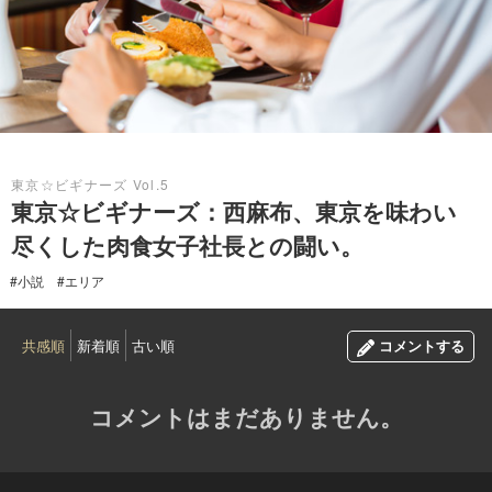
2015.12.28
東京☆ビギナーズ Vol.5
東京☆ビギナーズ：西麻布、東京を味わい
尽くした肉食女子社長との闘い。
#小説
#エリア
共感順
新着順
古い順
コメントする
コメントはまだありません。