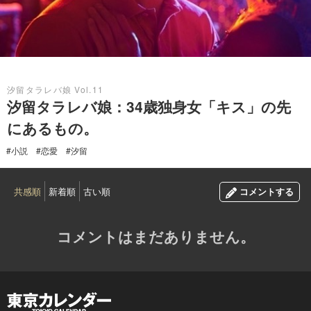
2015.12.13
汐留タラレバ娘 Vol.11
汐留タラレバ娘：34歳独身女「キス」の先
にあるもの。
#小説
#恋愛
#汐留
共感順
新着順
古い順
コメントする
コメントはまだありません。