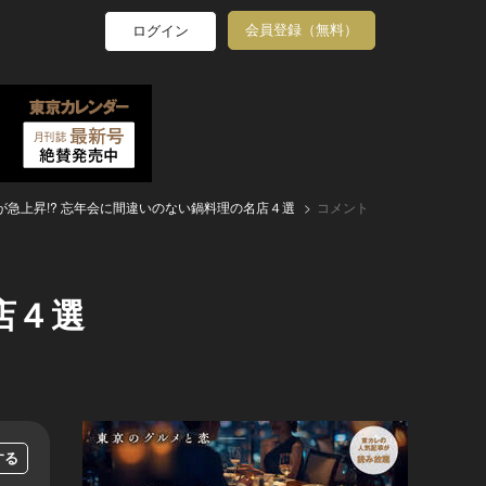
会員登録（無料）
ログイン
が急上昇!? 忘年会に間違いのない鍋料理の名店４選
コメント
店４選
する