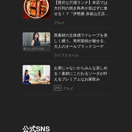
【贅沢な穴場ランチ】本店では
大行列の焼き鳥丼が並ばずに食
せる！？『伊勢廣 赤坂山王店』
へ
グルメ
異素材の立体感でドレープを美
しく纏う。有村架純が魅せる、
Vol.53
大人のオールブラックコーデ
東カレ女子の作り方
ライフスタイル
お酒じゃないからみんな楽しめ
る！素材にこだわるソーダが叶
えるプレミアムなお家飲み
PR
グルメ
公式SNS