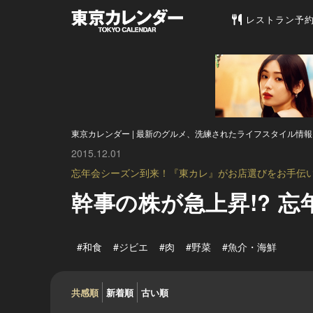
東京カレンダー 
レストラン予
東京カレンダー | 最新のグルメ、洗練されたライフスタイル情報
2015.12.01
忘年会シーズン到来！『東カレ』がお店選びをお手伝い！ 
幹事の株が急上昇!? 
#和食
#ジビエ
#肉
#野菜
#魚介・海鮮
共感順
新着順
古い順