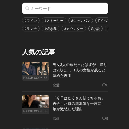
#ワイン
#ストーリー
#シャンパン
#イベント
#港
#ランチ
#焼き鳥
#カウンター
#小説
#恋愛
#
人気の記事
男女3人の旅だったはずが、帰り
は2人に…。1人の女性が残ると
Vol.74
決めた理由
TOUGH COOKIES
恋愛
6
「今日はたくさん甘えちゃお」
再会した母の無邪気な一言に、
Vol.73
娘が激怒した理由
TOUGH COOKIES
恋愛
9