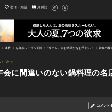
| 最新のグルメ、洗練されたライフスタイル情報
約
恋活・婚活
月刊誌
連載
忘年会シーズン到来！『東カレ』がお店選びをお手伝い！
幹事の株
Vol.2
忘年会に間違いのない鍋料理の名
コメント