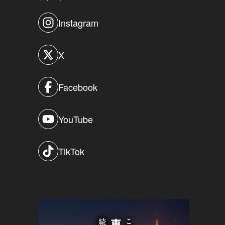
Instagram
X
Facebook
YouTube
TikTok