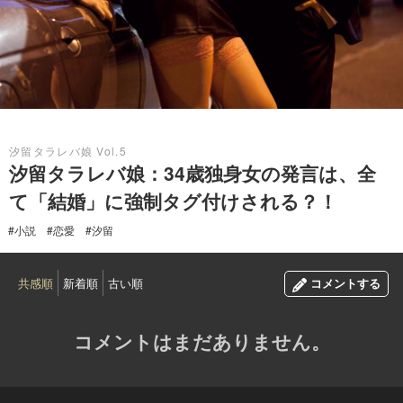
2015.11.01
汐留タラレバ娘 Vol.5
汐留タラレバ娘：34歳独身女の発言は、全
て「結婚」に強制タグ付けされる？！
#小説
#恋愛
#汐留
共感順
新着順
古い順
コメントする
コメントはまだありません。