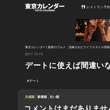
東京カレンダー 
レストラン予
東京カレンダー | 最新のグルメ、洗練されたライフスタイル情報
2017.10.13
デートに使えば間違い
#デート
共感順
新着順
古い順
コメントはまだありませ