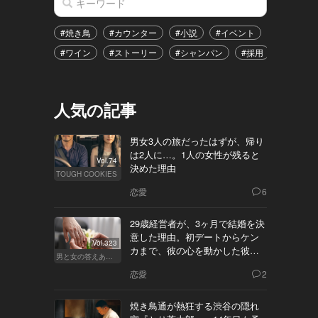
#焼き鳥
#カウンター
#小説
#イベント
#港区
#ワイン
#ストーリー
#シャンパン
#採用
#恋愛
人気の記事
男女3人の旅だったはずが、帰り
は2人に…。1人の女性が残ると
Vol.74
決めた理由
TOUGH COOKIES
恋愛
6
29歳経営者が、3ヶ月で結婚を決
意した理由。初デートからケン
Vol.323
カまで、彼の心を動かした彼女
男と女の答えあわせ【Q】
の態度とは
恋愛
2
焼き鳥通が熱狂する渋谷の隠れ