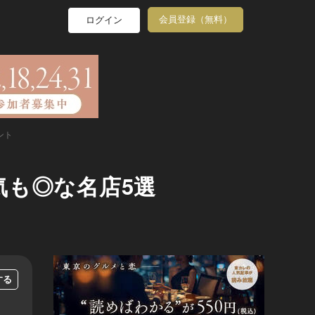
会員登録（無料）
ログイン
ント
も◎な名店5選
する