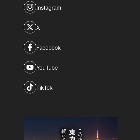
Instagram
X
Facebook
YouTube
TikTok