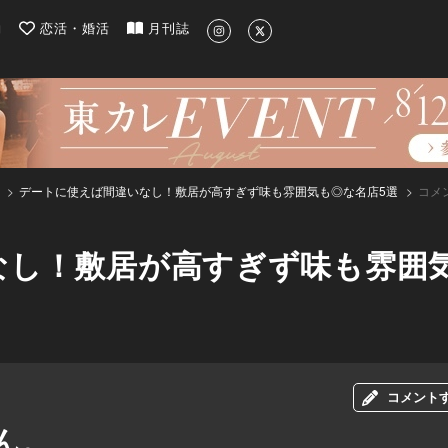
| 最新のグルメ、洗練されたライフスタイル情報
約
恋活・婚活
月刊誌
デートに使えば間違いなし！敷居が高すぎず味も雰囲気も◎な名店5選
コメ
なし！敷居が高すぎず味も雰囲気
コメント
ん。