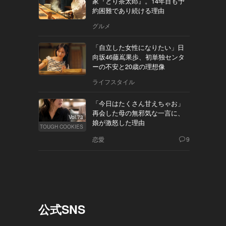
家『とり茶太郎』。14年目も予
約困難であり続ける理由
グルメ
「自立した女性になりたい」日
向坂46藤嶌果歩、初単独センタ
ーの不安と20歳の理想像
ライフスタイル
「今日はたくさん甘えちゃお」
再会した母の無邪気な一言に、
Vol.73
娘が激怒した理由
TOUGH COOKIES
恋愛
9
公式SNS