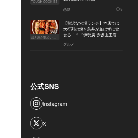
TOUGH COOKIES
恋愛
9
【贅沢な穴場ランチ】本店では
大行列の焼き鳥丼が並ばずに食
Vol.7
せる！？『伊勢廣 赤坂山王店』
焼き鳥が艶めいてきた
へ
グルメ
公式SNS
Instagram
X