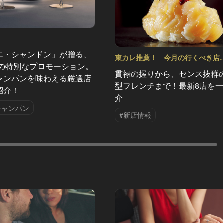
エ・シャンドン」が贈る、
東カレ推薦！ 今月の行くべき店
夏の特別なプロモーション。
Vol.54
貫禄の握りから、センス抜群
ャンパンを味わえる厳選店
型フレンチまで！最新8店を
紹介！
介
シャンパン
#新店情報