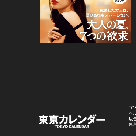
TO
ヘ
広
東