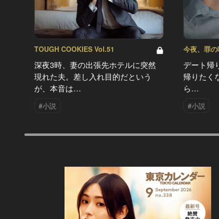
TOUGH COOKIES Vol.51
今夜、罪の味を
深夜3時、妻の出張先ホテルに突然
デート帰
現れた夫。差し入れ目的だという
帰りたく
が、本音は…
ら…
#小説
#小説