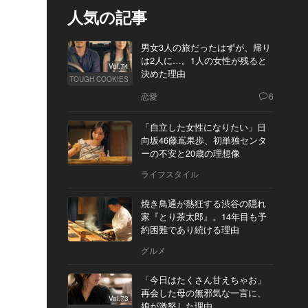
人気の記事
男女3人の旅だったはずが、帰り
は2人に…。1人の女性が残ると
Vol.74
決めた理由
TOUGH COOKIES
恋愛
6
「自立した女性になりたい」日
向坂46藤嶌果歩、初単独センタ
ーの不安と20歳の理想像
ライフスタイル
焼き鳥通が熱狂する渋谷の隠れ
家『とり茶太郎』。14年目も予
約困難であり続ける理由
グルメ
「今日はたくさん甘えちゃお」
再会した母の無邪気な一言に、
Vol.73
娘が激怒した理由