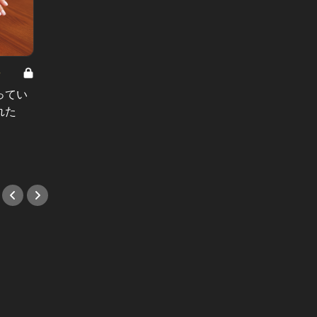
8
男と女の答えあわせ【A】 Vol.308
ってい
結婚願望ゼロだった27歳男性が、交
れた
際2年で突然プロポーズ。彼の心が
変わった“理由”とは
#小説