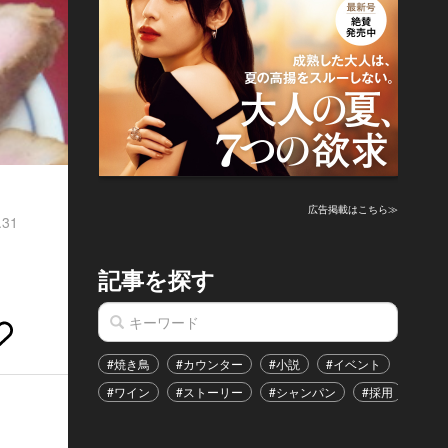
広告掲載はこちら≫
.31
記事を探す
#焼き鳥
#カウンター
#小説
#イベント
#港区
#ワイン
#ストーリー
#シャンパン
#採用
#恋