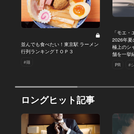
「モエ・
2026年
並んでも食べたい！東京駅 ラーメン
極上のシ
行列ランキングＴＯＰ３
舗を一挙
#麺
PR
#
ロングヒット記事