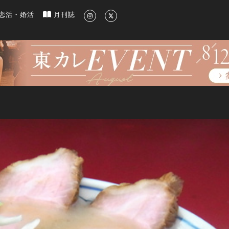
新のグルメ、洗練されたライフスタイル情報
恋活・婚活
月刊誌