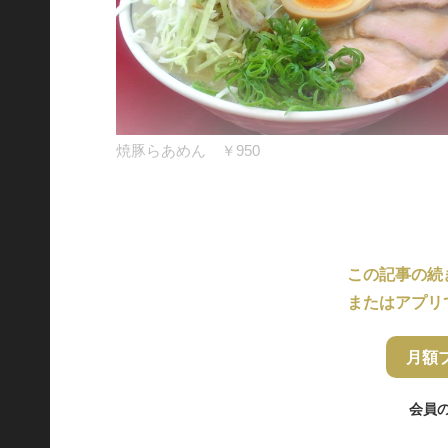
焼豚らあめん ￥950
この記事の続
またはアプリ
月額
会員