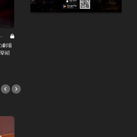
“銀座
れる注
の劇場
昼なら3,980円でシャンパン飲み放
肘張ら
一挙紹
題！代々木で話題の『泡包シャンパ
#鮨
ンマニア』を知っているか？
#シャンパン