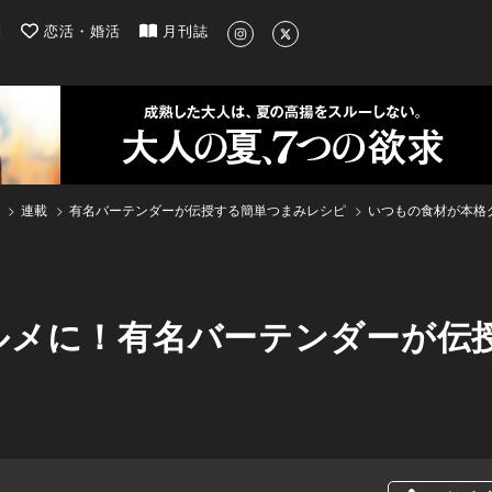
| 最新のグルメ、洗練されたライフスタイル情報
約
恋活・婚活
月刊誌
連載
有名バーテンダーが伝授する簡単つまみレシピ
いつもの食材が本格
ルメに！有名バーテンダーが伝