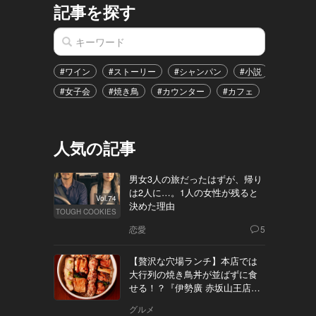
記事を探す
#ワイン
#ストーリー
#シャンパン
#小説
#家飲み
#女子会
#焼き鳥
#カウンター
#カフェ
#イベント
人気の記事
男女3人の旅だったはずが、帰り
は2人に…。1人の女性が残ると
Vol.74
決めた理由
TOUGH COOKIES
恋愛
5
【贅沢な穴場ランチ】本店では
大行列の焼き鳥丼が並ばずに食
せる！？『伊勢廣 赤坂山王店』
へ
グルメ