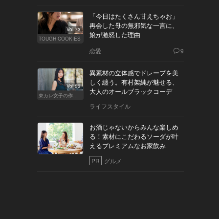
「今日はたくさん甘えちゃお」
再会した母の無邪気な一言に、
Vol.73
娘が激怒した理由
TOUGH COOKIES
恋愛
9
異素材の立体感でドレープを美
しく纏う。有村架純が魅せる、
Vol.53
大人のオールブラックコーデ
東カレ女子の作り方
ライフスタイル
お酒じゃないからみんな楽しめ
る！素材にこだわるソーダが叶
えるプレミアムなお家飲み
PR
グルメ