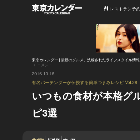
東京カレンダー 
レストラン予
東京カレンダー | 最新のグルメ、洗練されたライフスタイル情報
コメント
2016.10.16
有名バーテンダーが伝授する簡単つまみレシピ Vol.28
いつもの食材が本格グ
ピ3選