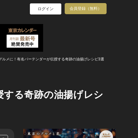
会員登録（無料）
ログイン
グルメに！有名バーテンダーが伝授する奇跡の油揚げレシピ3選
授する奇跡の油揚げレシ