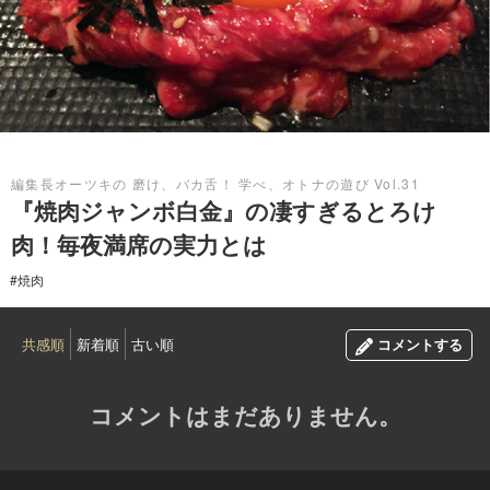
2015.08.29
編集長オーツキの 磨け、バカ舌！ 学べ、オトナの遊び Vol.31
『焼肉ジャンボ白金』の凄すぎるとろけ
肉！毎夜満席の実力とは
#焼肉
共感順
新着順
古い順
コメントする
コメントはまだありません。