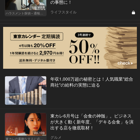
の事態に！
Vol.6
ライフスタイル
ハラスメント探偵～通報編～
年収1,000万超の秘密とは！人気職業"総合
商社"の給料の実態に迫る
東カレ6月号は「会食の神髄」。ビジネス
が大きく動く新年度、「デキる会食」を演
出する店を徹底取材！
Vol.109
グルメ
東カレの素敵な大人に必要なこと