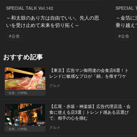
SPECIAL TALK Vol.142
SPECIAL T
～和太鼓のあり方は自由でいい。先人の思
～金箔に
いを受け止めて未来を切り拓く～
乗り越え
#会食
#会食
おすすめ記事
【東京】広告マン御用達の会食店6選！ト
レンドに敏感なプロが「鍋」を推すワケ
グルメ
Vol.2
「会食」の神髄。
【広尾・赤坂・神楽坂】広告代理店流・会
食に使える店3選｜トレンド感ある店選び
で、相手の心を掴む
Vol.6
グルメ
「会食」の神髄。