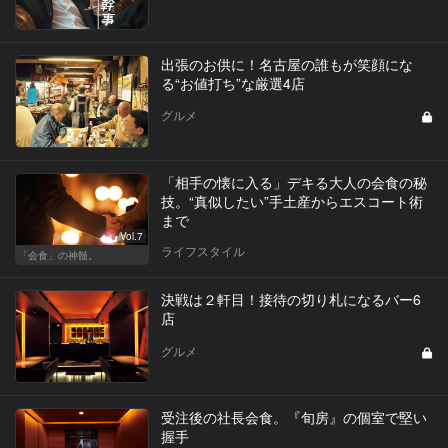
出張のお供に！名古屋の誰もが笑顔にな
る“お値打ち”な厳選4店
グルメ
「相手の懐に入る」デキる大人の会食の秘
技。“真似したい”手土産からエスコート術
まで
Vol.7
ライフスタイル
「会食」の神髄。
決戦は２軒目！接待の切り札になるバー6
店
グルメ
受注後の社長会食。『旬房』の個室で堅い
握手