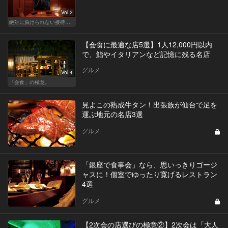
Vol.2
絶対に負けられない接待が、今宵はある
【会食に最適な店5選】1人12,000円以内
で、鮨やイタリアンなど記憶に残る名店
グルメ
Vol.4
「会食」の極意。
見よこの熟成牛タン！出張族が仙台で足を
運ぶ地元の名店3選
グルメ
「銀座で食事会」なら、思いっきりゴージ
ャスに！個室でゆったり寛げるレストラン
4選
グルメ
【2次会の店選びの極意②】2次会は「大人