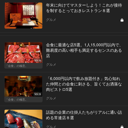
年末に向けてマスターしよう！これが接待
を制するとっておきレストラン８選
グルメ
会食に最適な店5選。1人15,000円以内で、
難易度の高い相手も満足するセンスのある
店
Vol.6
グルメ
「会食」の極意。
「6,000円以内で飲み放題付き」気心知れ
た仲間との会食に刺さる、旨くてお洒落な
肉ビストロ5選
Vol.9
グルメ
「会食」の極意。
話題の企業の仕掛人たちがリアルに通い詰
める常連店８選
グルメ