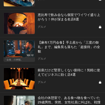
恵比寿で飲み会なら個室でワイワイ盛り上
がろう！仲が深まる名店6選
グルメ
【麻布1万円会食】手土産から「三度の御
礼」まで、編集長も落ちた「超接待」の全
貌
Vol.12
グルメ
「会食」の神髄。
銀座だけど堅苦しくない接待に！気軽に使
えてビジネスに効く店4選
グルメ
会社の休憩室で、ある食べ物を食べていた
29歳男性。突然、女性社員に叫ばれ、戦慄