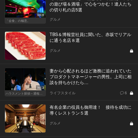
の遊び場＆酒場」で心をつかむ！達人たち
の切り札の店5選
Vol.8
グルメ
「会食」の極意。
TBS＆博報堂社員に聞いた、赤坂でリアル
に通う名店８選
グルメ
妻から心配されるほど激務に追われていた
プロダクトマネージャーの男性。上司に相
談を持ちかけたら…
Vol.3
ライフスタイル
6
ハラスメント探偵～通報編～
有名企業の役員も御用達！ 接待を成功に
導くレストラン５選
グルメ