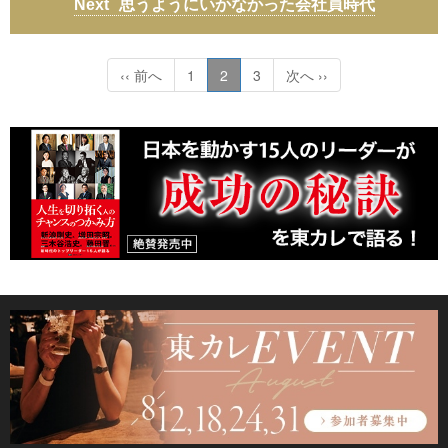
思うようにいかなかった会社員時代
‹‹ 前へ
1
2
3
次へ ››