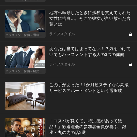
地方へ転勤したときに孤独を支えてくれた
女性に告白…。そこで彼女が言い放った言
葉とは
Vol.8
ライフスタイル
ハラスメント探偵～通報編～
あなたは当てはまってない！？気をつけて
いてもハラスメントする人の3つの傾向
ライフスタイル
Vol.10
ハラスメント探偵～解決編～
この手があった！1か月超ステイなら高級
サービスアパートメントという選択肢
「コスパが良くて、特別感があって絶
品！」歓送迎会の参加者全員が喜ぶ、銀
座・丸の内の店3選