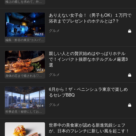
極上の癒しを求めて、外さない日本の名宿
ありえない女子会！（男子もOK）１万円で
浴衣までプレゼントのホテルとは?？
グルメ
Vol.13
編集・鮓谷の東京“コスパ”カレンダー
親しい人との贅沢始めはやっぱりホテル
で！インパクト抜群なホテルグルメ厳選3
選
Vol.4
グルメ
身体の芯まで癒される♡ 極上ホテルの贅沢サービスを堪能せよ！
6月から！ザ・ペニンシュラ東京で楽しめ
るセレブBBQ
グルメ
Vol.4
幹事必見！秘密にしておきたい都内BBQ
世界中の美食家が認める新進気鋭シェフ
が、日本のフレンチに新しい風を起こす！