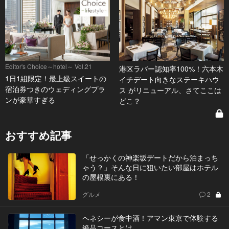
Editor's Choice～hotel～ Vol.21
港区ラバー認知率100%！六本木
1日1組限定！最上級スイートの
イチデート向きなステーキハウ
宿泊券つきのウェディングプラ
ス がリニューアル、さてここは
ンが豪華すぎる
どこ？
おすすめ記事
「せっかくの神楽坂デートだから泊まっち
ゃう？」そんな日に狙いたい部屋はホテル
の屋根裏にある！
グルメ
2
ヘネシーが食中酒！アマン東京で体験する
絶品コースとは