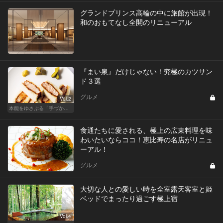
グランドプリンス高輪の中に旅館が出現！
和のおもてなし全開のリニューアル
『まい泉』だけじゃない！究極のカツサン
ド３選
グルメ
Vol.2
本能をゆさぶる「手づかみフード」のススメ！
食通たちに愛される、極上の広東料理を味
わいたいならココ！恵比寿の名店がリニュ
ーアル！
グルメ
大切な人との愛しい時を全室露天客室と姫
ベッドでまったり過ごす極上宿
Vol.4