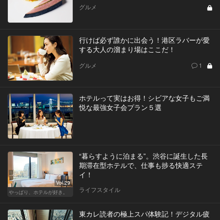
グルメ
行けば必ず誰かに出会う！港区ラバーが愛
する大人の溜まり場はここだ！
グルメ
1
ホテルって実はお得！シビアな女子もご満
悦な最強女子会プラン５選
“暮らすように泊まる”。渋谷に誕生した長
期滞在型ホテルで、仕事も捗る快適ステ
イ！
Vol.29
ライフスタイル
やっぱり、ホテルが好き。
東カレ読者の極上スパ体験記！デジタル疲