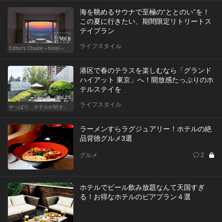
海を眺めるサウナで至極の“ととのい”を！
この夏に行きたい、期間限定リトリートス
テイプラン
Vol.8
ライフスタイル
Editor's Choice～hotel～
港区で春のテラスを楽しむなら「グランド
ハイアット 東京」へ！開放感たっぷりのホ
テルステイを
Vol.25
ライフスタイル
やっぱり、ホテルが好き。
ラーメンすらラグジュアリー！ホテルの絶
品背徳グルメ3選
グルメ
2
ホテルでビール飲み放題なんて天国すぎ
る！お得なホテルのビアプラン４選