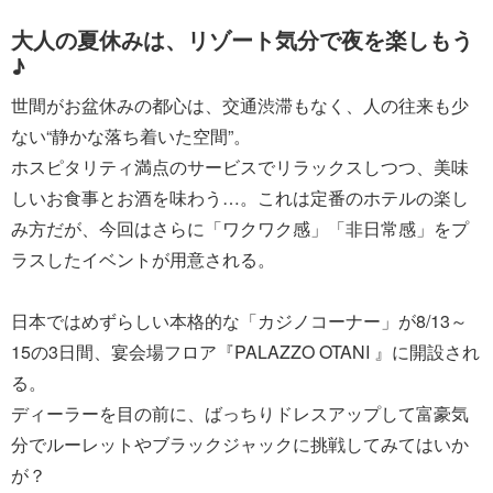
大人の夏休みは、リゾート気分で夜を楽しもう
♪
世間がお盆休みの都心は、交通渋滞もなく、人の往来も少
ない“静かな落ち着いた空間”。
ホスピタリティ満点のサービスでリラックスしつつ、美味
しいお食事とお酒を味わう…。これは定番のホテルの楽し
み方だが、今回はさらに「ワクワク感」「非日常感」をプ
ラスしたイベントが用意される。
日本ではめずらしい本格的な「カジノコーナー」が8/13～
15の3日間、宴会場フロア『PALAZZO OTANI 』に開設され
る。
ディーラーを目の前に、ばっちりドレスアップして富豪気
分でルーレットやブラックジャックに挑戦してみてはいか
が？