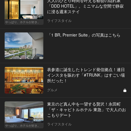
大人のひとり時間を叶える都会の隠れ家
「DDD HOTEL」。ミニマムな空間で静寂
に浸る週末ステイ
Vol.41
ライフスタイル
やっぱり、ホテルが好き。
「1 BR, Premier Suite」の写真はこちら
表参道に誕生したトレンド発信拠点！連日
インスタを賑わす「#TRUNK」はすごい場
所だった！
グルメ
東京のど真ん中を一望する贅沢！永田町
「ザ・キャピトルホテル 東急」で大人のお
こもりデート
Vol.27
ライフスタイル
やっぱり、ホテルが好き。