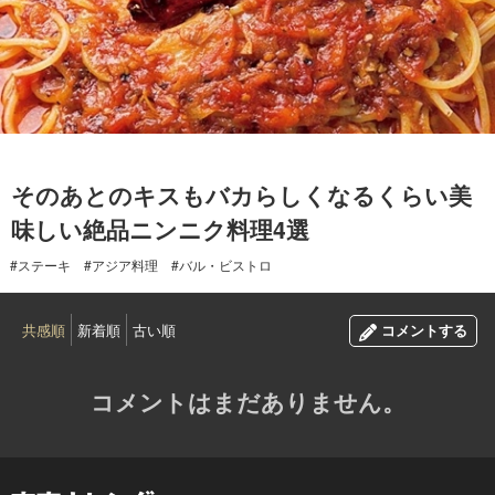
2015.07.27
そのあとのキスもバカらしくなるくらい美
味しい絶品ニンニク料理4選
#ステーキ
#アジア料理
#バル・ビストロ
共感順
新着順
古い順
コメントする
コメントはまだありません。