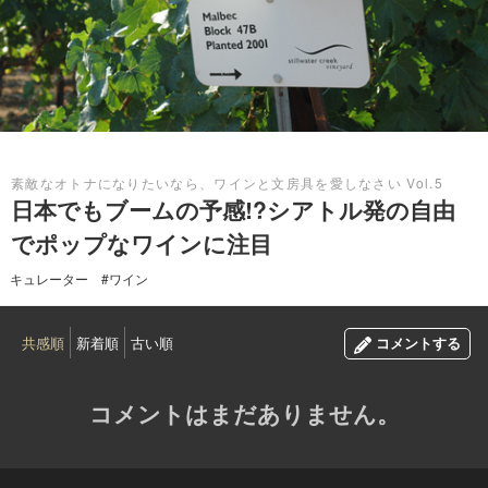
2015.08.12
素敵なオトナになりたいなら、ワインと文房具を愛しなさい Vol.5
日本でもブームの予感!?シアトル発の自由
でポップなワインに注目
キュレーター
#ワイン
共感順
新着順
古い順
コメントする
コメントはまだありません。