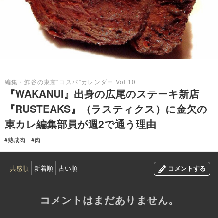
2015.07.05
編集・鮓谷の東京“コスパ”カレンダー Vol.10
『WAKANUI』出身の広尾のステーキ新店
『RUSTEAKS』（ラスティクス）に金欠の
東カレ編集部員が週2で通う理由
#熟成肉
#肉
共感順
新着順
古い順
コメントする
コメントはまだありません。