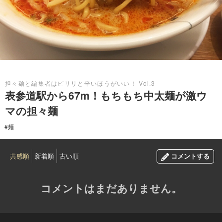
2015.06.13
担々麺と編集者はピリリと辛いほうがいい！ Vol.3
表参道駅から67m！もちもち中太麺が激ウ
マの担々麺
#麺
共感順
新着順
古い順
コメントする
コメントはまだありません。