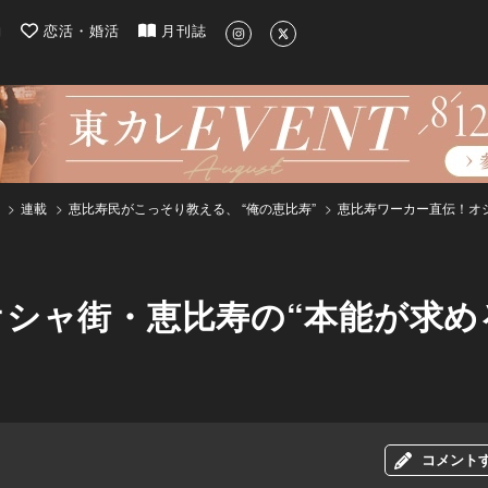
| 最新のグルメ、洗練されたライフスタイル情報
約
恋活・婚活
月刊誌
連載
恵比寿民がこっそり教える、 “俺の恵比寿”
恵比寿ワーカー直伝！オシ
シャ街・恵比寿の“本能が求め
コメント