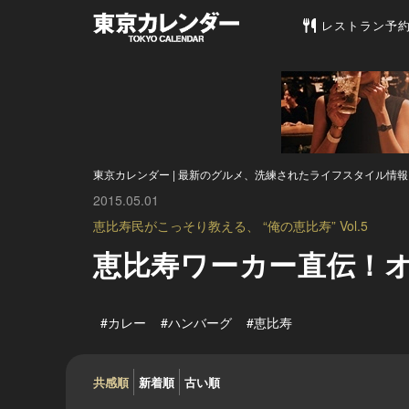
東京カレンダー 
レストラン予
東京カレンダー | 最新のグルメ、洗練されたライフスタイル情報
2015.05.01
恵比寿民がこっそり教える、 “俺の恵比寿” Vol.5
恵比寿ワーカー直伝！オ
#カレー
#ハンバーグ
#恵比寿
共感順
新着順
古い順