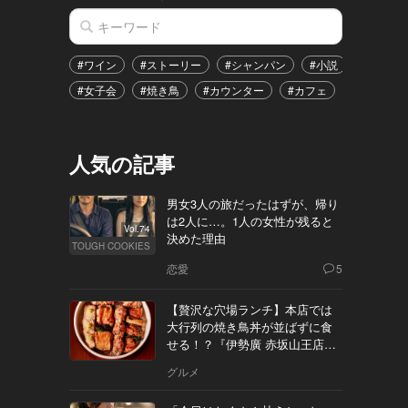
#ワイン
#ストーリー
#シャンパン
#小説
#家飲み
#女子会
#焼き鳥
#カウンター
#カフェ
#イベント
人気の記事
男女3人の旅だったはずが、帰り
は2人に…。1人の女性が残ると
Vol.74
決めた理由
TOUGH COOKIES
恋愛
5
【贅沢な穴場ランチ】本店では
大行列の焼き鳥丼が並ばずに食
せる！？『伊勢廣 赤坂山王店』
へ
グルメ