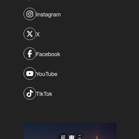
Instagram
X
Facebook
YouTube
TikTok