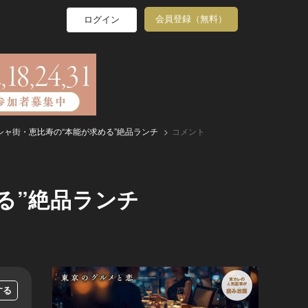
会員登録（無料）
ログイン
ャ街・恵比寿の“本能が求める”絶品ランチ
コメント
る”絶品ランチ
する