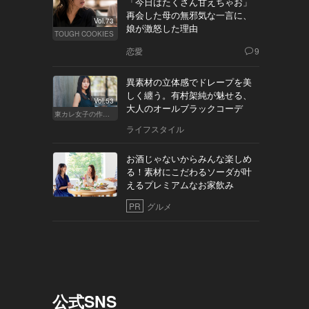
「今日はたくさん甘えちゃお」
再会した母の無邪気な一言に、
Vol.73
娘が激怒した理由
TOUGH COOKIES
恋愛
9
異素材の立体感でドレープを美
しく纏う。有村架純が魅せる、
Vol.53
大人のオールブラックコーデ
東カレ女子の作り方
ライフスタイル
お酒じゃないからみんな楽しめ
る！素材にこだわるソーダが叶
えるプレミアムなお家飲み
PR
グルメ
公式SNS