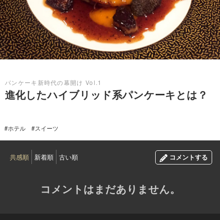
2015.04.01
パンケーキ新時代の幕開け Vol.1
進化したハイブリッド系パンケーキとは？
パンケーキブームはもう去っただなんて言わせません！ だって、こんなにも
進化しているのだから。食べずに語るアンチパンケーキ派を一刀両断する、
進化系パンケーキを編集・平石がご紹介します。
#ホテル
#スイーツ
共感順
新着順
古い順
コメントする
コメントはまだありません。