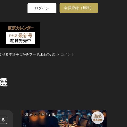
会員登録（無料）
ログイン
食せる本場手づかみフード珠玉の3選
コメント
選
する