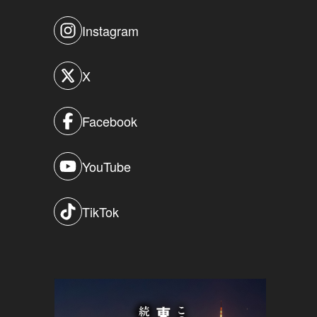
Instagram
X
Facebook
YouTube
TikTok