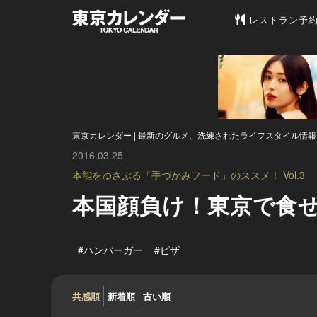
東京カレンダー 
レストラン予
東京カレンダー | 最新のグルメ、洗練されたライフスタイル情報
2016.03.25
本能をゆさぶる「手づかみフード」のススメ！ Vol.3
本国顔負け！東京で食
#ハンバーガー
#ピザ
共感順
新着順
古い順