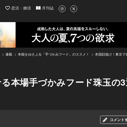
| 最新のグルメ、洗練されたライフスタイル情報
約
恋活・婚活
月刊誌
連載
本能をゆさぶる「手づかみフード」のススメ！
本国顔負け！東京で
せる本場手づかみフード珠玉の3
コメント