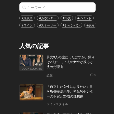
#焼き鳥
#カウンター
#小説
#イベント
#港区
#ワイン
#ストーリー
#シャンパン
#採用
#恋愛
人気の記事
男女3人の旅だったはずが、帰り
は2人に…。1人の女性が残ると
Vol.74
決めた理由
TOUGH COOKIES
恋愛
6
「自立した女性になりたい」日
向坂46藤嶌果歩、初単独センタ
ーの不安と20歳の理想像
ライフスタイル