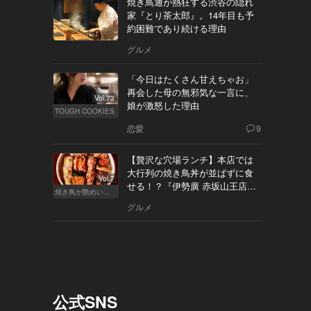
焼き鳥通が熱狂する渋谷の隠れ
家『とり茶太郎』。14年目も予
約困難であり続ける理由
グルメ
「今日はたくさん甘えちゃお」
再会した母の無邪気な一言に、
Vol.73
娘が激怒した理由
TOUGH COOKIES
恋愛
9
【贅沢な穴場ランチ】本店では
大行列の焼き鳥丼が並ばずに食
Vol.7
せる！？『伊勢廣 赤坂山王店』
焼き鳥が艶めいてきた
へ
グルメ
公式SNS