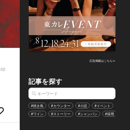
広告掲載はこちら≫
.02
記事を探す
#焼き鳥
#カウンター
#小説
#イベント
#港区
#ワイン
#ストーリー
#シャンパン
#採用
#恋