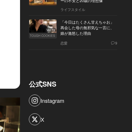
ーの不安と20歳の理想像
ライフスタイル
「今日はたくさん甘えちゃお」
再会した母の無邪気な一言に、
Vol.73
娘が激怒した理由
TOUGH COOKIES
恋愛
9
公式SNS
Instagram
X