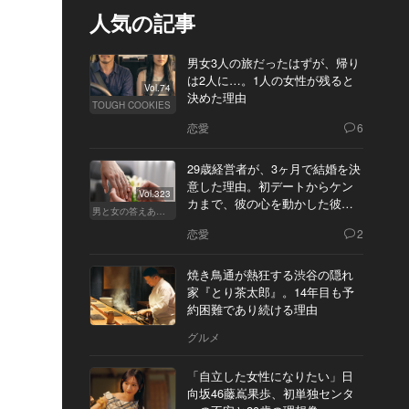
人気の記事
男女3人の旅だったはずが、帰り
は2人に…。1人の女性が残ると
Vol.74
決めた理由
TOUGH COOKIES
恋愛
6
29歳経営者が、3ヶ月で結婚を決
意した理由。初デートからケン
Vol.323
カまで、彼の心を動かした彼女
男と女の答えあわせ【Q】
の態度とは
恋愛
2
焼き鳥通が熱狂する渋谷の隠れ
家『とり茶太郎』。14年目も予
約困難であり続ける理由
グルメ
「自立した女性になりたい」日
向坂46藤嶌果歩、初単独センタ