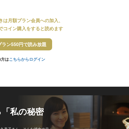
きは月額プラン会員への加入、
でコイン購入をすると読めます
プラン550円で読み放題
の方は
こちらからログイン
る「私の秘密
生久美子さん。そんな彼女の元