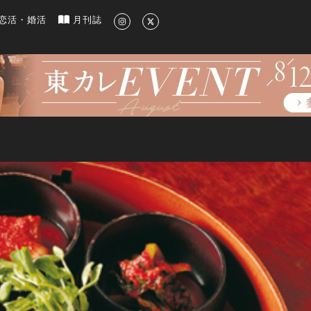
新のグルメ、洗練されたライフスタイル情報
恋活・婚活
月刊誌