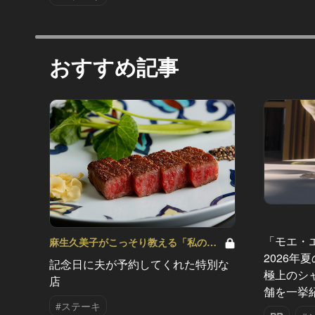
おすすめ記事
「モエ・
麻生久美子がこっそり教える「私の秘
密ごはん」 Vol.3
2026年
記念日に夫が予約してくれた特別な
極上のシ
店
舗を一挙
#ステーキ