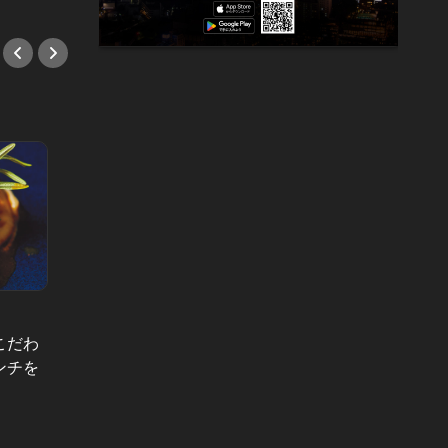
こだわ
もう少
ンチを
ラカル
リバーサイドホテルのデートが涼し
う深夜
げで心地いい！ディナーが4,500円で
#中華
驚きの満足度！