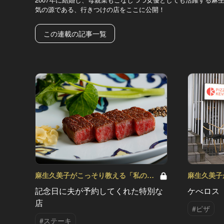
気の源である、行きつけの店をここに公開！
この連載の記事一覧
麻生久美子がこっそり教える「私の秘
麻生久美子
密ごはん」 Vol.3
密ごはん」 V
記念日に夫が予約してくれた特別な
ケべロス
店
#ピザ
#ステーキ