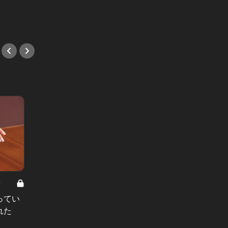
#バル・ビストロ
8
男と女の答えあわせ【A】 Vol.308
ってい
結婚願望ゼロだった27歳男性が、交
れた
際2年で突然プロポーズ。彼の心が
変わった“理由”とは