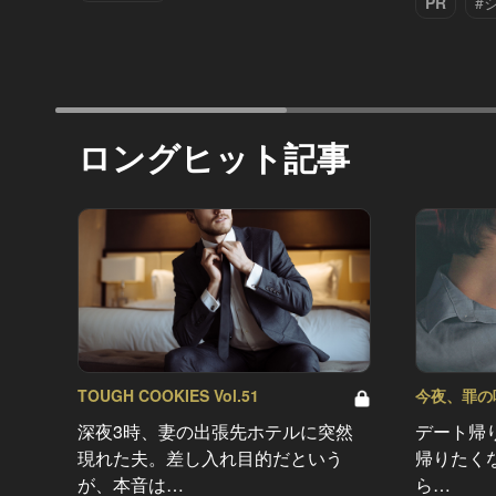
PR
#
ロングヒット記事
TOUGH COOKIES Vol.51
今夜、罪の味を
深夜3時、妻の出張先ホテルに突然
デート帰
現れた夫。差し入れ目的だという
帰りたく
が、本音は…
ら…