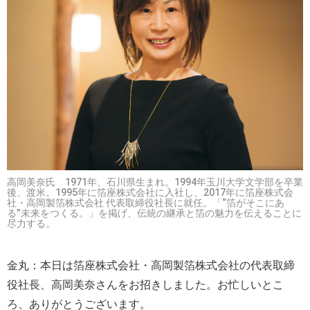
高岡美奈氏 1971年、石川県生まれ。1994年玉川大学文学部を卒業
後、渡米。1995年に箔座株式会社に入社し、2017年に箔座株式会
社・高岡製箔株式会社 代表取締役社長に就任。「“箔がそこにあ
る”未来をつくる。」を掲げ、伝統の継承と箔の魅力を伝えることに
尽力する。
金丸：本日は箔座株式会社・高岡製箔株式会社の代表取締
役社長、高岡美奈さんをお招きしました。お忙しいとこ
ろ、ありがとうございます。