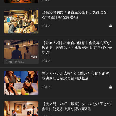
出張のお供に！名古屋の誰もが笑顔にな
る“お値打ち”な厳選4店
グルメ
【外国人相手の会食の極意】会食専門家が
教える、想像以上の成果が出る“店選びや会
話術”
Vol.5
グルメ
「会食」の極意。
美人アパレル広報4名に聞いた会食を絶対
成功させる秘訣と都内鉄板店
グルメ
【虎ノ門・麹町・銀座】グルメな相手との
会食に使える上質な隠れ家3選