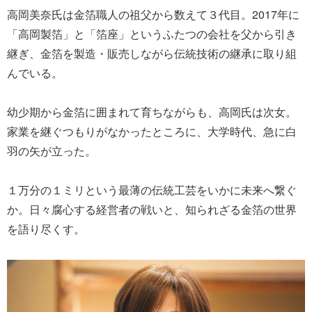
高岡美奈氏は金箔職人の祖父から数えて３代目。2017年に
「高岡製箔」と「箔座」というふたつの会社を父から引き
継ぎ、金箔を製造・販売しながら伝統技術の継承に取り組
んでいる。
幼少期から金箔に囲まれて育ちながらも、高岡氏は次女。
家業を継ぐつもりがなかったところに、大学時代、急に白
羽の矢が立った。
１万分の１ミリという最薄の伝統工芸をいかに未来へ繋ぐ
か。日々腐心する経営者の戦いと、知られざる金箔の世界
を語り尽くす。