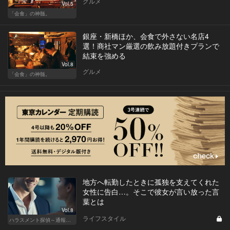
グルメ
Vol.5
「会食」の神髄。
銀座・新橋ほか、会食で外さない名店4
選！商社マン厳選の飲み放題付きプランで
結束を強める
Vol.8
グルメ
「会食」の神髄。
地方へ転勤したときに孤独を支えてくれた
女性に告白…。そこで彼女が言い放った言
葉とは
Vol.8
ライフスタイル
ハラスメント探偵～通報編～