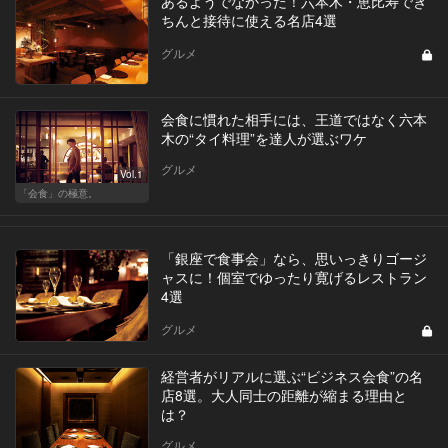
あるようでなかった！六本木・恵比寿でき
ちんと接待に使える名店4選
グルメ
会食に慣れた相手には、王道ではなく六本
木の“タイ料理”を達人が選ぶワケ
グルメ
Vol.1
「会食」の極意。
「銀座で食事会」なら、思いっきりゴージ
ャスに！個室でゆったり寛げるレストラン
4選
グルメ
経営者がリアルに選ぶ“ビジネス会食”の名
店8選。大人同士の距離が縮まる理由と
は？
グルメ