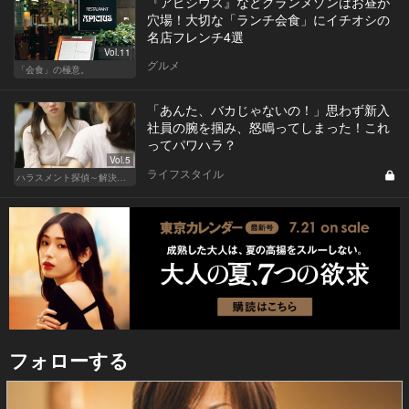
『アピシウス』などグランメゾンはお昼が
穴場！大切な「ランチ会食」にイチオシの
名店フレンチ4選
Vol.11
グルメ
「会食」の極意。
「あんた、バカじゃないの！」思わず新入
社員の腕を掴み、怒鳴ってしまった！これ
ってパワハラ？
Vol.5
ライフスタイル
ハラスメント探偵～解決編～
フォローする