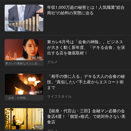
年収1,000万超の秘密とは！人気職業"総合
商社"の給料の実態に迫る
東カレ6月号は「会食の神髄」。ビジネス
が大きく動く新年度、「デキる会食」を演
出する店を徹底取材！
Vol.109
グルメ
東カレの素敵な大人に必要なこと
「相手の懐に入る」デキる大人の会食の秘
技。“真似したい”手土産からエスコート術
まで
Vol.7
ライフスタイル
「会食」の神髄。
【銀座・代官山・三田】金融マン必勝の会
食店4選！「個室×格式」で絶対外さない美
食店
Vol.3
グルメ