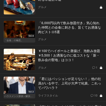
グルメ
「6,000円以内で飲み放題付き」気心知れ
た仲間との会食に刺さる、旨くてお洒落な
肉ビストロ5選
Vol.9
グルメ
「会食」の極意。
￥100でハイボールと唐揚げ、泡飲み放題
￥5,500！お洒落なのに低コストな「新・
飲み会の聖地」はココ！
グルメ
1
「君にはパッションが足りない！」他の社
員がいる中で、上司が大声で叱責。これっ
てパワハラ？
Vol.3
ライフスタイル
10
ハラスメント探偵～解決編～