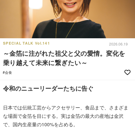
SPECIAL TALK Vol.141
2026.06.19
～金箔に注がれた祖父と父の愛情。変化を
乗り越えて未来に繋ぎたい～
#会食
令和のニューリーダーたちに告ぐ
日本では伝統工芸からアクセサリー、食品まで、さまざま
な場面で金箔を目にする。実は金箔の最大の産地は金沢
で、国内生産量の100%を占める。