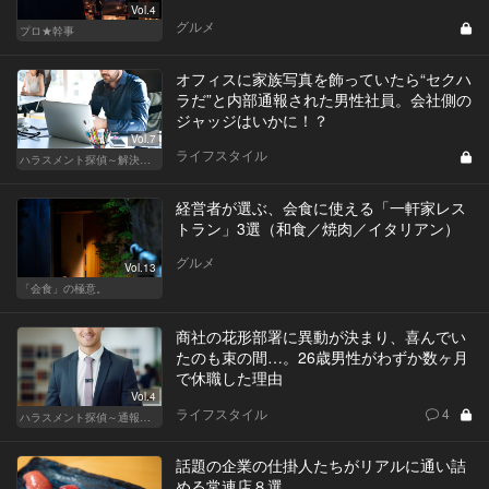
Vol.4
グルメ
プロ★幹事
オフィスに家族写真を飾っていたら“セクハ
ラだ”と内部通報された男性社員。会社側の
ジャッジはいかに！？
Vol.7
ライフスタイル
ハラスメント探偵～解決編～
経営者が選ぶ、会食に使える「一軒家レス
トラン」3選（和食／焼肉／イタリアン）
グルメ
Vol.13
「会食」の極意。
商社の花形部署に異動が決まり、喜んでい
たのも束の間…。26歳男性がわずか数ヶ月
で休職した理由
Vol.4
ライフスタイル
4
ハラスメント探偵～通報編～
話題の企業の仕掛人たちがリアルに通い詰
める常連店８選