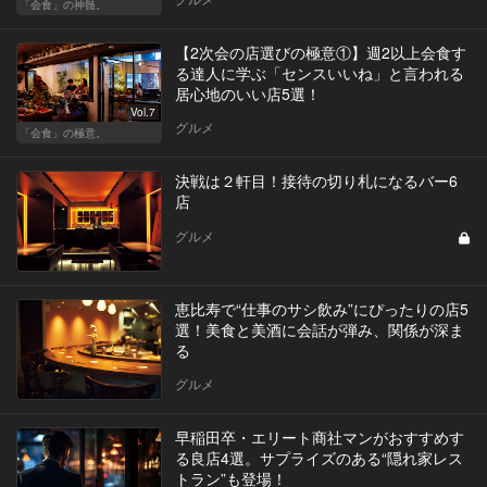
「会食」の神髄。
【2次会の店選びの極意①】週2以上会食す
る達人に学ぶ「センスいいね」と言われる
居心地のいい店5選！
Vol.7
グルメ
「会食」の極意。
決戦は２軒目！接待の切り札になるバー6
店
グルメ
恵比寿で“仕事のサシ飲み”にぴったりの店5
選！美食と美酒に会話が弾み、関係が深ま
る
グルメ
早稲田卒・エリート商社マンがおすすめす
る良店4選。サプライズのある“隠れ家レス
トラン”も登場！