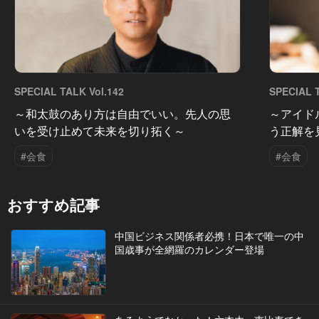
SPECIAL TALK Vol.142
SPECIAL T
～和太鼓のあり方は自由でいい。先人の思
～アイド
いを受け止めて未来を切り拓く～
う正解を
#会食
#会食
おすすめ記事
中国ビジネス関係者必携！日本で唯一の中
国歳事が全網羅のカレンダー登場