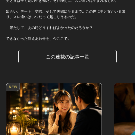
男と女は全く別の生き物だ。それゆえに、スレ違いは生まれるもの。
出会い、デート、交際、そして夫婦に至るまで…この世に男と女がいる限
り、スレ違いはいつだって起こりうるのだ。
—果たして、あの時どうすればよかったのだろうか？
できなかった答えあわせを、今ここで。
この連載の記事一覧
NEW