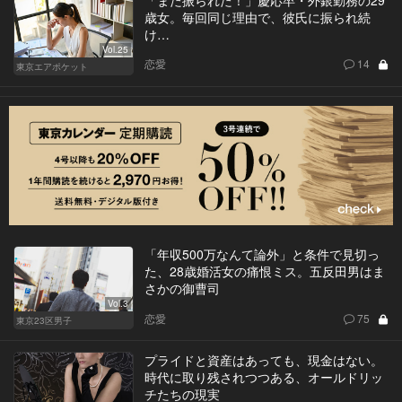
歳女。毎回同じ理由で、彼氏に振られ続
け…
Vol.25
恋愛
14
東京エアポケット
「年収500万なんて論外」と条件で見切っ
た、28歳婚活女の痛恨ミス。五反田男はま
さかの御曹司
Vol.3
恋愛
75
東京23区男子
プライドと資産はあっても、現金はない。
時代に取り残されつつある、オールドリッ
チたちの現実