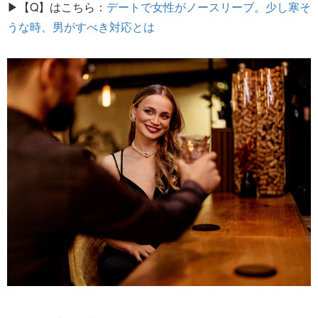
▶【Q】はこちら：
デートで女性がノースリーブ。少し寒そ
うな時、男がすべき対応とは