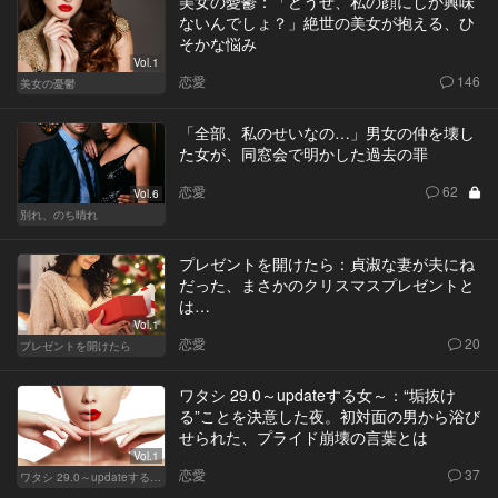
美女の憂鬱：「どうせ、私の顔にしか興味
ないんでしょ？」絶世の美女が抱える、ひ
そかな悩み
Vol.1
恋愛
146
美女の憂鬱
「全部、私のせいなの…」男女の仲を壊し
た女が、同窓会で明かした過去の罪
恋愛
62
Vol.6
別れ、のち晴れ
プレゼントを開けたら：貞淑な妻が夫にね
だった、まさかのクリスマスプレゼントと
は…
Vol.1
恋愛
20
プレゼントを開けたら
ワタシ 29.0～updateする女～：“垢抜け
る”ことを決意した夜。初対面の男から浴び
せられた、プライド崩壊の言葉とは
Vol.1
恋愛
37
ワタシ 29.0～updateする女～