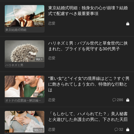
東京結婚式明細：独身女の心が崩壊？結婚
式で配慮すべき最重要事項
恋愛
Vol.13
東京結婚式明細
ハリネズミ男：バブル世代と草食世代に挟
まれた、プライドを死守する30代男子
恋愛
Vol.1
ハリネズミ男
"重い女"と"イイ女"の境界線はどこ？すぐ男
に飽きられてしまう女の、特徴的な行動と
は
Vol.38
恋愛
286
オトナの恋愛論～解説編～
「もしかして、ハメられてた？」美人秘書
と火遊びした弁護士の男に、下された天罰
恋愛
32
Vol.11