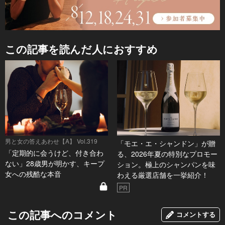
この記事を読んだ人におすすめ
男と女の答えあわせ【A】 Vol.319
「モエ・エ・シャンドン」が贈
「定期的に会うけど、付き合わ
る、2026年夏の特別なプロモー
ない」28歳男が明かす、キープ
ション。極上のシャンパンを味
女への残酷な本音
わえる厳選店舗を一挙紹介！
PR
この記事へのコメント
コメントする