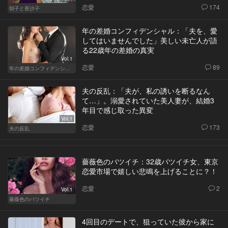
恋愛
174
朝子と亜沙子
年の差婚コンフィデンシャル：「夫を、愛
してはいませんでした」美しい未亡人が語
る22歳年の差婚の真実
Vol.1
恋愛
89
年の差婚コンフィデンシャル
夫の反乱：「夫が、私の誘いを断るなん
て…」。溺愛されていた美人妻が、結婚3
年目で感じ取った異変
Vol.1
恋愛
173
夫の反乱
薔薇色のバツイチ：32歳バツイチ女、東京
恋愛市場で嬉しい悲鳴を上げることに？！
恋愛
2
Vol.1
薔薇色のバツイチ
4回目のデートで、狙っていた彼から家に