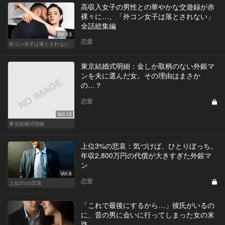
高収入女子の男性との華やかな交遊録が赤
裸々に…。「外コン女子は落とされない」
全話総集編
Vol.13
恋愛
外コン女子は落とされない
東京結婚式明細：金しか取柄のない外銀マ
ンを夫に選んだ女。その理由はまさか
の…？
恋愛
Vol.12
東京結婚式明細
上位3%の悲哀：気づけば、ひとりぼっち。
年収2,800万円の代償が大きすぎた外銀マ
ン
Vol.6
恋愛
上位3%の悲哀
「これで最後にするから…」彼氏がいるの
に、昔の男に会いに行ってしまった女の末
路