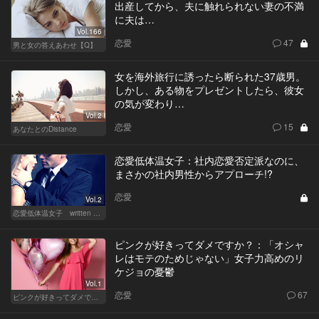
出産してから、夫に触れられない妻の不満
に夫は…
Vol.166
恋愛
47
男と女の答えあわせ【Q】
女を海外旅行に誘ったら断られた37歳男。
しかし、ある物をプレゼントしたら、彼女
の気が変わり…
Vol.2
恋愛
15
あなたとのDistance
恋愛低体温女子：社内恋愛否定派なのに、
まさかの社内男性からアプローチ!?
恋愛
Vol.2
恋愛低体温女子 written by 内埜さくら
ピンクが好きってダメですか？：「オシャ
レはモテのためじゃない」女子力高めのリ
ケジョの憂鬱
Vol.1
恋愛
67
ピンクが好きってダメですか？