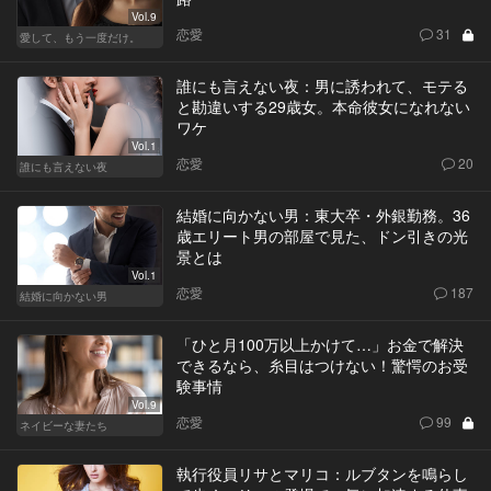
Vol.9
恋愛
31
愛して、もう一度だけ。
誰にも言えない夜：男に誘われて、モテる
と勘違いする29歳女。本命彼女になれない
ワケ
Vol.1
恋愛
20
誰にも言えない夜
結婚に向かない男：東大卒・外銀勤務。36
歳エリート男の部屋で見た、ドン引きの光
景とは
Vol.1
恋愛
187
結婚に向かない男
「ひと月100万以上かけて…」お金で解決
できるなら、糸目はつけない！驚愕のお受
験事情
Vol.9
恋愛
99
ネイビーな妻たち
執行役員リサとマリコ：ルブタンを鳴らし