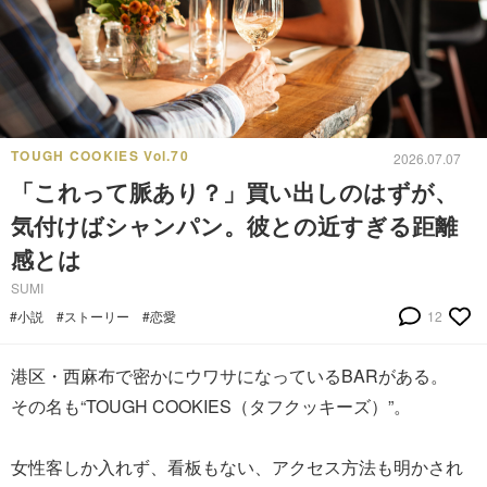
TOUGH COOKIES Vol.70
2026.07.07
「これって脈あり？」買い出しのはずが、
気付けばシャンパン。彼との近すぎる距離
感とは
SUMI
#小説
#ストーリー
#恋愛
12
港区・西麻布で密かにウワサになっているBARがある。
その名も“TOUGH COOKIES（タフクッキーズ）”。
女性客しか入れず、看板もない、アクセス方法も明かされ