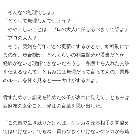
「そんなの無理でしょ」
「どうして無理なんでしょう？」
「ややこしいことは、プロの大人に任せるべきって話よ」
「プロの大人？」
「そう。契約を何年ごとの更新にするかとか、給料制にす
るのか、歩合制か、どれくらいの利益配分が妥当だとか。
経験がないと理解できないだろうし、弁護士を入れた交渉
を仕切るなんて、ともみには無理だって言ってんの。業界
のルールを甘く見ると――大けがするわよ」
脅すためか、語尾を強めた公子が哀れに見えて、ともみは
西麻布の女帝こと、光江の言葉を思い出した。
「この街で生き残りたければ、ケンカを売る相手を間違え
てはいけない。でもね、買わなきゃいけないケンカから逃