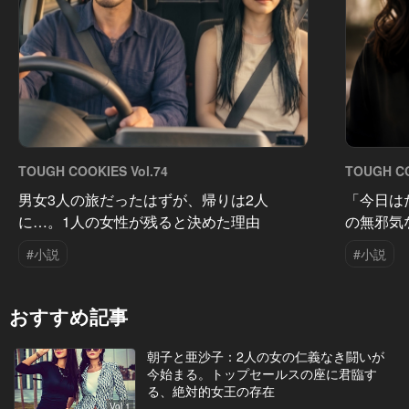
TOUGH COOKIES Vol.74
TOUGH CO
男女3人の旅だったはずが、帰りは2人
「今日は
に…。1人の女性が残ると決めた理由
の無邪気
#小説
#小説
おすすめ記事
朝子と亜沙子：2人の女の仁義なき闘いが
今始まる。トップセールスの座に君臨す
る、絶対的女王の存在
Vol.1