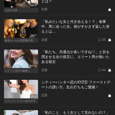
とは？
Vol.9
恋愛
口説ける男
「私みたいな女と付き合える！？」食事
中、男に迫った女。彼がすかさず返した答
えとは…
Vol.7
恋愛
35
報道ガールの恋愛事件簿
「私たち、共通点が多いですね♡」と目を
潤ませる女の発言に、エリート男が抱いた
ある疑念
Vol.12
恋愛
40
エリート亮介の嫁探し
シティーハンター恋のXYZ② ファーストデ
ートの誘い方。乱れ打ちもご愛嬌！
恋愛
Vol.2
シティーハンター恋のXYZ
「私のこと、もう女として見れないの？」