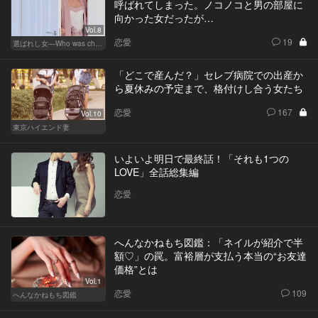
呼ばれてしまった。ノコノコと男の部屋に
向かった女だったが…
Vol.8
恋愛
19
選ばれし女―Who was chosen？―
「どこで産んだ？」セレブ病院での出産か
ら夏休みの予定まで、格付けし合う女たち
恋愛
167
Vol.10
東京ハイエンド妻
いよいよ明日で最終話！「それも1つの
LOVE」全話総集編
恋愛
へんなかねもち図鑑：「ネイルが紹介で半
額♡」の罠。富裕層が支払う本当の“お友達
価格”とは
Vol.1
恋愛
109
へんなかねもち図鑑