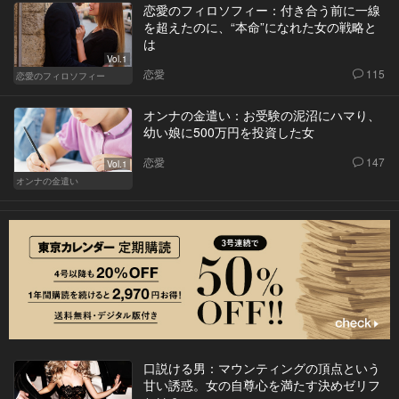
恋愛のフィロソフィー：付き合う前に一線
を超えたのに、“本命”になれた女の戦略と
は
Vol.1
恋愛
115
恋愛のフィロソフィー
オンナの金遣い：お受験の泥沼にハマり、
幼い娘に500万円を投資した女
恋愛
147
Vol.1
オンナの金遣い
口説ける男：マウンティングの頂点という
甘い誘惑。女の自尊心を満たす決めゼリフ