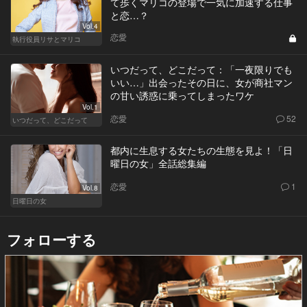
て歩くマリコの登場で一気に加速する仕事
と恋…？
Vol.4
恋愛
執行役員リサとマリコ
いつだって、どこだって：「一夜限りでも
いい…」出会ったその日に、女が商社マン
の甘い誘惑に乗ってしまったワケ
Vol.1
恋愛
52
いつだって、どこだって
都内に生息する女たちの生態を見よ！「日
曜日の女」全話総集編
恋愛
1
Vol.8
日曜日の女
フォローする