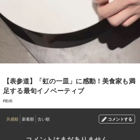
2026.05.29
【表参道】「虹の一皿」に感動！美食家も満
足する最旬イノベーティブ
#動画
共感順
新着順
古い順
コメントする
コメントはまだありません。