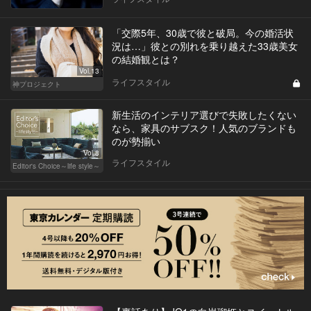
「交際5年、30歳で彼と破局。今の婚活状
況は…」彼との別れを乗り越えた33歳美女
の結婚観とは？
Vol.13
ライフスタイル
神プロジェクト
新生活のインテリア選びで失敗したくない
なら、家具のサブスク！人気のブランドも
のが勢揃い
Vol.8
ライフスタイル
Editor's Choice～life style～