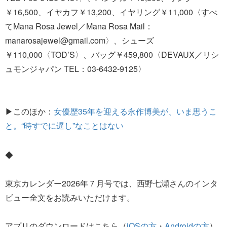
￥16,500、イヤカフ￥13,200、イヤリング￥11,000〈すべ
てMana Rosa Jewel／Mana Rosa Mail：
manarosajewel@gmail.com〉、シューズ
￥110,000〈TOD’S〉、バッグ￥459,800〈DEVAUX／リシ
ュモンジャパン TEL：03-6432-9125〉
▶このほか：
女優歴35年を迎える永作博美が、いま思うこ
と。“時すでに遅し”なことはない
◆
東京カレンダー2026年７月号では、西野七瀬さんのインタ
ビュー全文をお読みいただけます。
アプリのダウンロードはこちら（
iOSの方
・
Androidの方
）