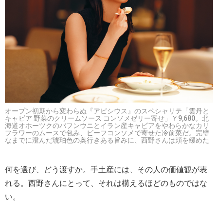
オープン初期から変わらぬ『アピシウス』のスペシャリテ「雲丹と
キャビア 野菜のクリームソース コンソメゼリー寄せ」￥9,680。北
海道オホーツクのバフンウニとイラン産キャビアをやわらかなカリ
フラワーのムースで包み、ビーフコンソメで寄せた冷前菜だ。完璧
なまでに澄んだ琥珀色の奥行きある旨みに、西野さんは頬を緩めた
何を選び、どう渡すか。手土産には、その人の価値観が表
れる。西野さんにとって、それは構えるほどのものではな
い。