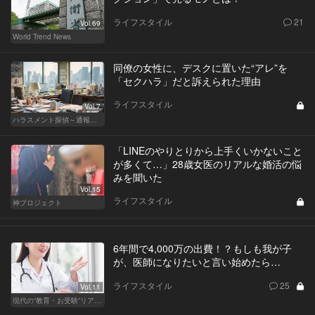
ライフスタイル
21
Vol.69
World Trend News
同僚の女性に、デスクに置いた“アレ”を
「セクハラ」だと訴えられた理由
ライフスタイル
Vol.7
ハラスメント探偵～通報編～
「LINEのやりとりから上手くいかないこと
が多くて…」28歳女医のリアルな婚活の悩
みを聞いた
Vol.15
ライフスタイル
神プロジェクト
6年間で4,000万の出費！？もしも我が子
が、医師になりたいと言い始めたら…
ライフスタイル
25
Vol.11
現代の“教育・お受験”リアルドキュメント