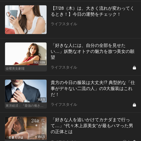
【7/28（木）は、大きく流れが変わってく
るとき！】今日の運勢をチェック！
ライフスタイル
「好きな人には、自分の全部を見せた
い…」妖艶なオトナの魅力を放つ美女の願
望
Vol.109
ライフスタイル
金曜美女劇場
貴方の今日の服装は大丈夫!? 典型的な「仕
事がデキない二流の人」の3大服装はこれ
だ！
Vol.5
ライフスタイル
東洋経済：『最強の働き方』『一流の育て方』
「好きな人を追いかけてカナダまで行っ
て…」“代々木上原美女”が最もハマった男
の正体とは
Vol.5