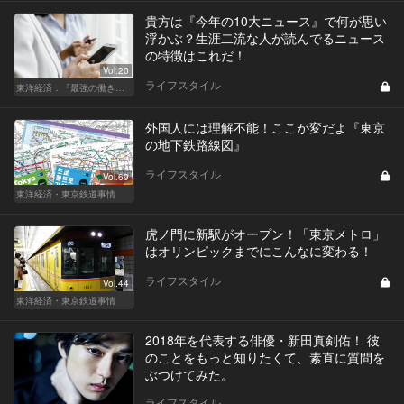
貴方は『今年の10大ニュース』で何が思い
浮かぶ？生涯二流な人が読んでるニュース
の特徴はこれだ！
Vol.20
ライフスタイル
東洋経済：『最強の働き方』『一流の育て方』
外国人には理解不能！ここが変だよ『東京
の地下鉄路線図』
ライフスタイル
Vol.69
東洋経済・東京鉄道事情
虎ノ門に新駅がオープン！「東京メトロ」
はオリンピックまでにこんなに変わる！
ライフスタイル
Vol.44
東洋経済・東京鉄道事情
2018年を代表する俳優・新田真剣佑！ 彼
のことをもっと知りたくて、素直に質問を
ぶつけてみた。
ライフスタイル