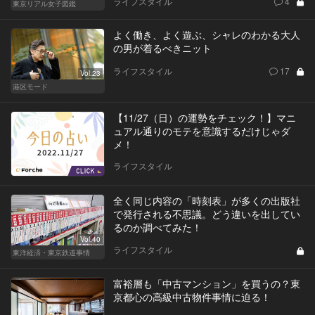
ライフスタイル
4
東京リアル女子図鑑
よく働き、よく遊ぶ、シャレのわかる大人
の男が着るべきニット
ライフスタイル
17
Vol.23
港区モード
【11/27（日）の運勢をチェック！】マニ
ュアル通りのモテを意識するだけじゃダ
メ！
ライフスタイル
全く同じ内容の「時刻表」が多くの出版社
で発行される不思議。どう違いを出してい
るのか調べてみた！
Vol.40
ライフスタイル
東洋経済・東京鉄道事情
富裕層も「中古マンション」を買うの？東
京都心の高級中古物件事情に迫る！