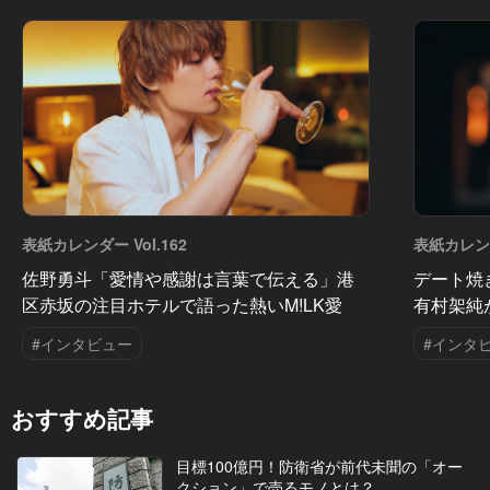
表紙カレンダー Vol.162
表紙カレンダ
佐野勇斗「愛情や感謝は言葉で伝える」港
デート焼
区赤坂の注目ホテルで語った熱いM!LK愛
有村架純
#インタビュー
#インタ
おすすめ記事
目標100億円！防衛省が前代未聞の「オー
クション」で売るモノとは？