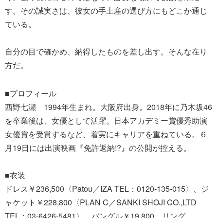
す。その誠実さは、彼女の手土産の選び方にもどこか通じ
ている。
自分の目で確かめ、納得したものを差し出す。そんな在り
方だ。
■プロフィール
西野七瀬 1994年生まれ。大阪府出身。2018年に乃木坂46
を卒業後は、女優として活躍。日本アカデミー賞優秀助演
女優賞を受賞するなど、着実にキャリアを重ねている。６
月19日には出演映画『免許返納!?』の公開が控える。
■衣装
ドレス￥236,500〈Patou／IZA TEL：0120-135-015〉、ジ
ャケット￥228,800〈PLAN C／SANKI SHOJI CO.,LTD
TEL：03-6426-5481〉、バングル￥19,800、リング