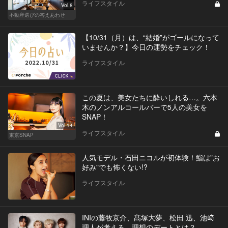
ライフスタイル
Vol.8
不動産選びの答えあわせ
【10/31（月）は、“結婚”がゴールになって
いませんか？】今日の運勢をチェック！
ライフスタイル
この夏は、美女たちに酔いしれる…。六本
木のノンアルコールバーで5人の美女を
SNAP！
Vol.14
ライフスタイル
東京SNAP
人気モデル・石田ニコルが初体験！鮨は"お
好み"でも怖くない!?
ライフスタイル
INIの藤牧京介、髙塚大夢、松田 迅、池﨑
理人が考える、理想のデートとは？