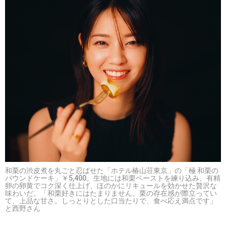
和栗の渋皮煮を丸ごと忍ばせた「ホテル椿山荘東京」の「極 和栗の
パウンドケーキ」￥5,400。生地には和栗ペーストを練り込み、有精
卵の卵黄でコク深く仕上げ、ほのかにリキュールを効かせた贅沢な
味わいだ。「和栗好きにはたまりません。栗の存在感が際立ってい
て、上品な甘さ。しっとりとした口当たりで、食べ応え満点です」
と西野さん