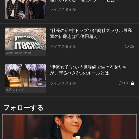
ライフスタイル
“社長の給料”トップ10に商社ズラリ…最高
額の伊藤忠は〇億円超え！
ライフスタイル
25
Vol.60
World Trend News
“港区女子”という世界線で生きる女たち
が、守るべき3つのルールとは
ライフスタイル
19
Vol.2
港区マインド
フォローする