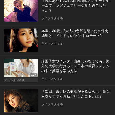
【裏話あり】JO1の白岩瑠姫とスイートル
ームで、ラグジュアリーな夜を過ごした
ら…？
ライフスタイル
本当に20歳…⁉大人の色気を纏った久保史
緒里と、ドキドキの“ビストロデート”
ライフスタイル
帰国子女やインター出身じゃなくても、海
外の大学に行ける！？日本の教育システム
の中で英語を学ぶ方法
Vol.1
ライフスタイル
オトナの5分読書
「次回、東カレの撮影があるなら…」白石
麻衣がアツくおねだりしたコトとは？
ライフスタイル