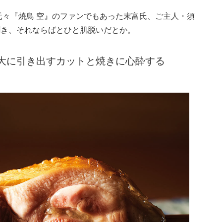
元々『焼鳥 空』のファンでもあった末富氏、ご主人・須
聞き、それならばとひと肌脱いだとか。
大に引き出すカットと焼きに心酔する