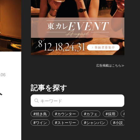
広告掲載はこちら≫
.06
記事を探す
人
#焼き鳥
#カウンター
#カフェ
#採用
#恋愛
#ワイン
#ストーリー
#シャンパン
#小説
#イ