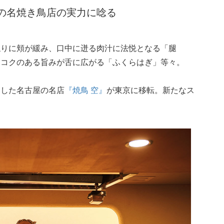
の名焼き鳥店の実力に唸る
触りに頬が緩み、口中に迸る肉汁に法悦となる「腿
、コクのある旨みが舌に広がる「ふくらはぎ」等々。
にした名古屋の名店
『焼鳥 空』
が東京に移転。新たなス