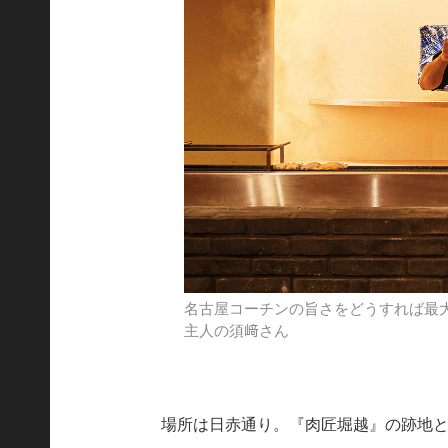
名古屋コーチンの旨さをどうすれば最
主人の須﨑さん
場所は日赤通り。『肉匠堀越』の跡地