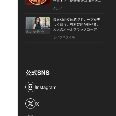
せる！？『伊勢廣 赤坂山王店』
へ
グルメ
異素材の立体感でドレープを美
しく纏う。有村架純が魅せる、
Vol.53
大人のオールブラックコーデ
東カレ女子の作り方
ライフスタイル
公式SNS
Instagram
X