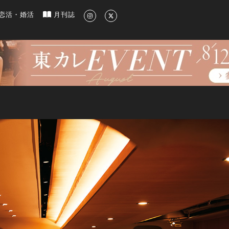
新のグルメ、洗練されたライフスタイル情報
恋活・婚活
月刊誌