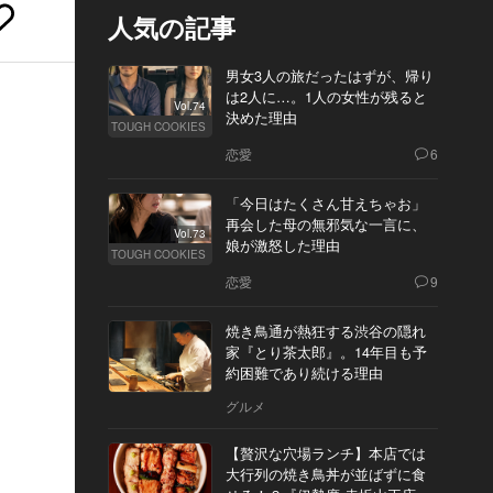
人気の記事
男女3人の旅だったはずが、帰り
は2人に…。1人の女性が残ると
Vol.74
決めた理由
TOUGH COOKIES
恋愛
6
「今日はたくさん甘えちゃお」
再会した母の無邪気な一言に、
Vol.73
娘が激怒した理由
TOUGH COOKIES
恋愛
9
焼き鳥通が熱狂する渋谷の隠れ
家『とり茶太郎』。14年目も予
約困難であり続ける理由
グルメ
【贅沢な穴場ランチ】本店では
大行列の焼き鳥丼が並ばずに食