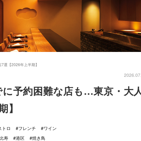
選【2026年上半期】
2026.07
でに予約困難な店も…東京・大
半期】
ストロ
#フレンチ
#ワイン
恵比寿
#港区
#焼き鳥