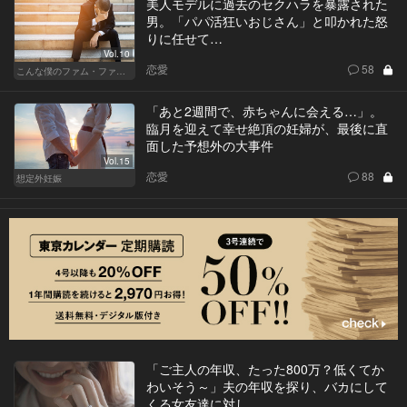
美人モデルに過去のセクハラを暴露された
男。「パパ活狂いおじさん」と叩かれた怒
りに任せて…
Vol.10
恋愛
58
こんな僕のファム・ファタル
「あと2週間で、赤ちゃんに会える…」。
臨月を迎えて幸せ絶頂の妊婦が、最後に直
面した予想外の大事件
Vol.15
恋愛
88
想定外妊娠
「ご主人の年収、たった800万？低くてか
わいそう～」夫の年収を探り、バカにして
くる女友達に対し…