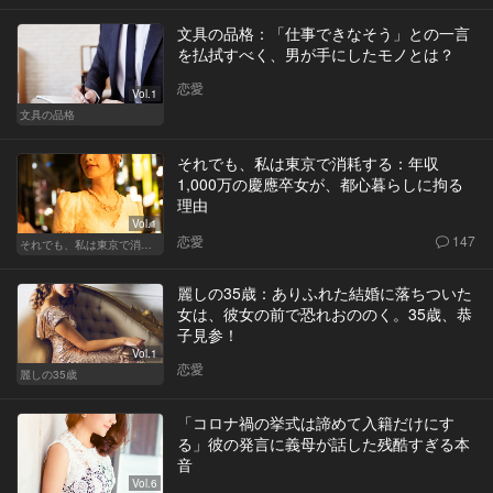
文具の品格：「仕事できなそう」との一言
を払拭すべく、男が手にしたモノとは？
恋愛
Vol.1
文具の品格
それでも、私は東京で消耗する：年収
1,000万の慶應卒女が、都心暮らしに拘る
理由
Vol.1
恋愛
147
それでも、私は東京で消耗する
麗しの35歳：ありふれた結婚に落ちついた
女は、彼女の前で恐れおののく。35歳、恭
子見参！
Vol.1
恋愛
麗しの35歳
「コロナ禍の挙式は諦めて入籍だけにす
る」彼の発言に義母が話した残酷すぎる本
音
Vol.6