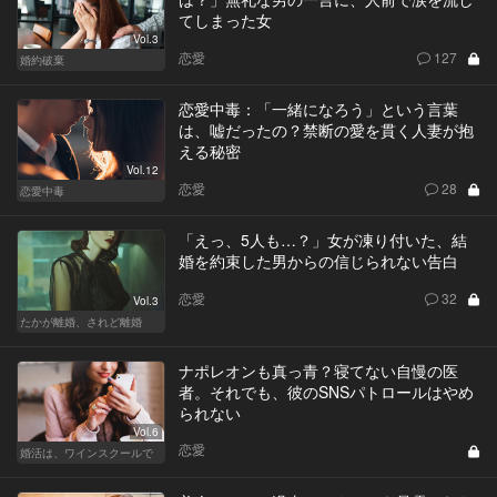
てしまった女
Vol.3
恋愛
127
婚約破棄
恋愛中毒：「一緒になろう」という言葉
は、嘘だったの？禁断の愛を貫く人妻が抱
える秘密
Vol.12
恋愛
28
恋愛中毒
「えっ、5人も…？」女が凍り付いた、結
婚を約束した男からの信じられない告白
恋愛
32
Vol.3
たかが離婚、されど離婚
ナポレオンも真っ青？寝てない自慢の医
者。それでも、彼のSNSパトロールはやめ
られない
Vol.6
恋愛
婚活は、ワインスクールで