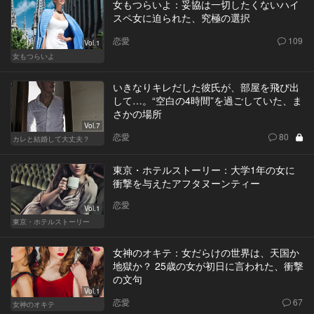
女もつらいよ：妥協は一切したくないハイ
スペ女に迫られた、究極の選択
恋愛
109
Vol.1
女もつらいよ
いきなりキレだした彼氏が、部屋を飛び出
して…。“空白の4時間”を過ごしていた、ま
さかの場所
Vol.7
恋愛
80
カレと結婚して大丈夫？
東京・ホテルストーリー：大学1年の女に
衝撃を与えたアフタヌーンティー
恋愛
Vol.1
東京・ホテルストーリー
女神のオキテ：女だらけの世界は、天国か
地獄か？ 25歳の女が初日に言われた、衝撃
の文句
Vol.1
恋愛
67
女神のオキテ