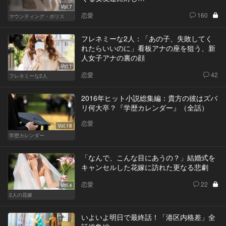
Vol.7
恋愛
160
マウンティング・ポリス
フレネミーな2人：「あの子、失敗してく
れたらいいのに」看板アナの座を狙う、新
人女子アナの裏の顔
Vol.1
恋愛
42
フレネミーな2人
2016年ヒット小説総集編：貴方の彼はズバ
リ何大卒？『学歴カレンダー』（全話）
恋愛
Vol.18
学歴カレンダー
「なんで、こんな目にあうの？」結婚式を
キャンセルした花嫁に訪れた更なる悲劇
恋愛
22
Vol.4
2人の花嫁
いよいよ明日で最終話！「港区内格差」全