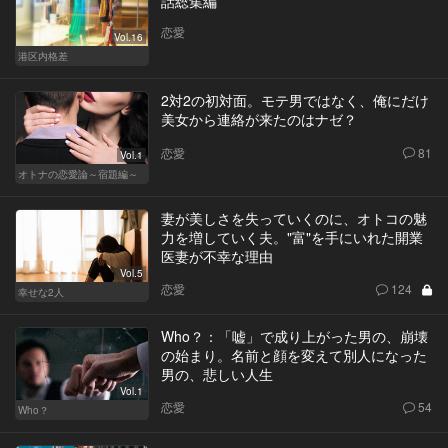
話総集編
恋愛
Vol.16
港区内格差
2対2の初対面。モテ男ではなく、俺にだけ
美女から連絡が来たのはナゼ？
恋愛
81
Vol.1
オトナの恋愛論～宿題編～
妻が美しさを失っていくのに、オトコの魅
力を増していく夫。"富"を手にいれた開業
医妻が不幸な理由
Vol.5
恋愛
124
幸せな2人
Who？：「嘘」で成り上がった男の、崩壊
の始まり。名前と顔を変えて別人になった
男の、悲しい人生
Vol.1
恋愛
54
Who？