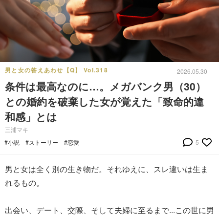
男と女の答えあわせ【Q】 Vol.318
2026.05.30
条件は最高なのに…。メガバンク男（30）
との婚約を破棄した女が覚えた「致命的違
和感」とは
三浦マキ
#小説
#ストーリー
#恋愛
5
男と女は全く別の生き物だ。それゆえに、スレ違いは生ま
れるもの。
出会い、デート、交際、そして夫婦に至るまで...この世に男