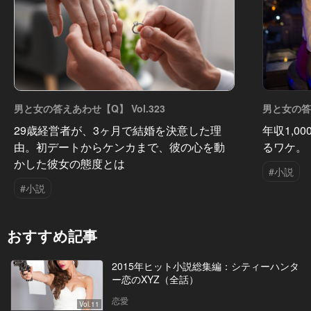
男と女の答えあわせ【Q】 Vol.323
男と女の答え
29歳経営者が、3ヶ月で結婚を決意した理
年収1,0
由。初デートからケンカまで、彼の心を動
るワケ。
かした彼女の態度とは
#小説
#小説
おすすめ記事
2015年ヒット小説総集編：シティーハンタ
ー恋のXYZ（全話）
恋愛
Vol.11