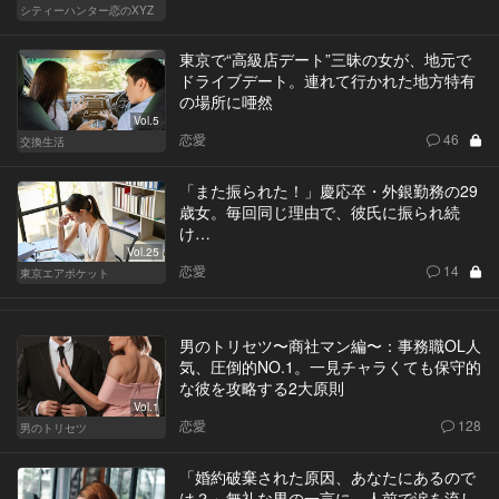
シティーハンター恋のXYZ
東京で“高級店デート”三昧の女が、地元で
ドライブデート。連れて行かれた地方特有
の場所に唖然
Vol.5
恋愛
46
交換生活
「また振られた！」慶応卒・外銀勤務の29
歳女。毎回同じ理由で、彼氏に振られ続
け…
Vol.25
恋愛
14
東京エアポケット
男のトリセツ〜商社マン編〜：事務職OL人
気、圧倒的NO.1。一見チャラくても保守的
な彼を攻略する2大原則
Vol.1
恋愛
128
男のトリセツ
「婚約破棄された原因、あなたにあるので
は？」無礼な男の一言に、人前で涙を流し