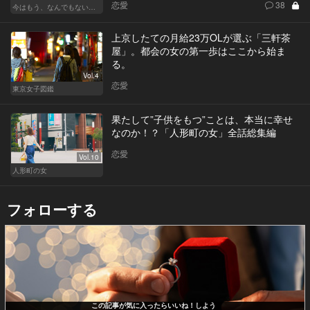
恋愛
38
今はもう、なんでもないから
上京したての月給23万OLが選ぶ「三軒茶
屋」。都会の女の第一歩はここから始ま
る。
Vol.4
恋愛
東京女子図鑑
果たして”子供をもつ”ことは、本当に幸せ
なのか！？「人形町の女」全話総集編
恋愛
Vol.10
人形町の女
フォローする
この記事が気に入ったらいいね！しよう