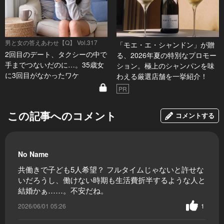
男と女の答えあわせ【Q】 Vol.317
「モエ・エ・シャンドン」が贈
2回目のデート、タクシーの中で
る、2026年夏の特別なプロモー
手までつないだのに…。35歳女
ション。極上のシャンパンを味
に3回目がなかったワケ
わえる厳選店舗を一挙紹介！
PR
この記事へのコメント
コメントする
No Name
共働きで子ども5人希望？ フルタイムじゃないと許せな
いだろうし、働けない時期も生活費折半するような人と
結婚かぁ……。不安だね。
2026/06/01 05:26
1