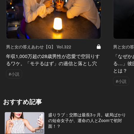
男と女の答えあわせ【Q】 Vol.322
男と女の答え
年収1,000万超の28歳男性が恋愛で空回りす
「なぜか
るワケ。「モテるはず」の過信と落とし穴
る…」彼
とは？
#小説
#小説
おすすめ記事
盛りラブ：交際は最長3ヶ月。破局ばかり
の短命女子が、運命の人とZoomで初対
面！？
Vol.1