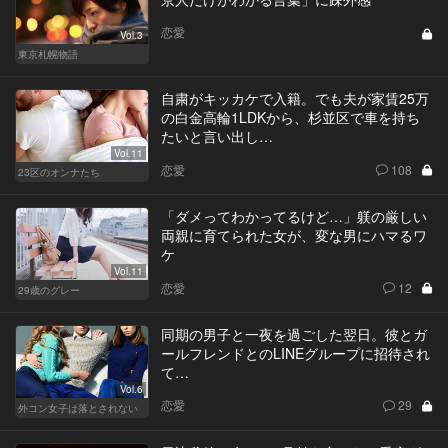
恋愛
Vol.3
東京札幌物語
自粛がキッカケで入籍。でも夫が家賃25万
の白金高輪1LDKから、杉並区で車を持ち
たいと言い出し…
Vol.11
恋愛
108
23区のオンナたち
「ダメってわかってるけど…」躾の厳しい
両親に育てられた女が、変な男にハマるワ
ケ
Vol.11
恋愛
12
29歳のグレー
同期の男子と一夜を過ごした翌日。彼とガ
ールフレンドとのLINEグループに招待され
て…
Vol.6
恋愛
29
外コン女子は落とされない