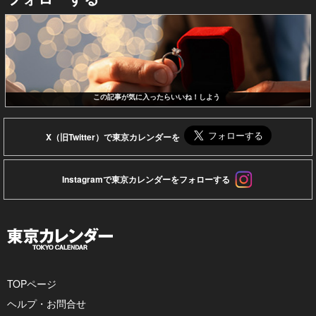
この記事が気に入ったらいいね！しよう
X（旧Twitter）で東京カレンダーを
Instagramで東京カレンダーをフォローする
TOPページ
ヘルプ・お問合せ