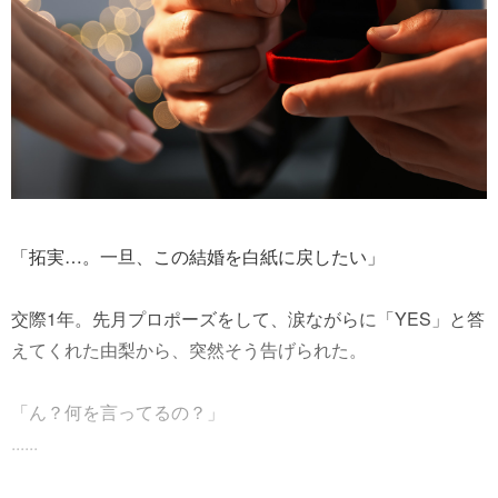
「拓実…。一旦、この結婚を白紙に戻したい」
交際1年。先月プロポーズをして、涙ながらに「YES」と答
えてくれた由梨から、突然そう告げられた。
「ん？何を言ってるの？」
......