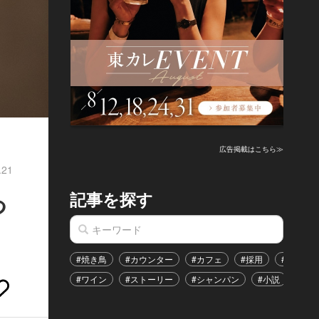
広告掲載はこちら≫
.21
記事を探す
つ
#焼き鳥
#カウンター
#カフェ
#採用
#恋愛
#ワイン
#ストーリー
#シャンパン
#小説
#イ