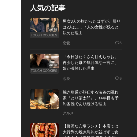
人気の記事
男女3人の旅だったはずが、帰り
は2人に…。1人の女性が残ると
Vol.74
決めた理由
TOUGH COOKIES
恋愛
6
「今日はたくさん甘えちゃお」
再会した母の無邪気な一言に、
Vol.73
娘が激怒した理由
TOUGH COOKIES
恋愛
9
焼き鳥通が熱狂する渋谷の隠れ
家『とり茶太郎』。14年目も予
約困難であり続ける理由
グルメ
【贅沢な穴場ランチ】本店では
大行列の焼き鳥丼が並ばずに食