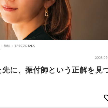
連載
SPECIAL TALK
～
2026.05
た先に、振付師という正解を見