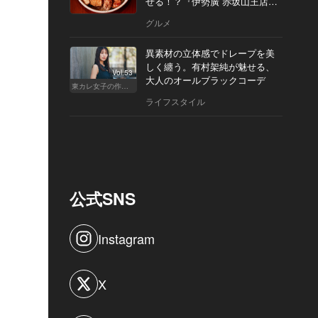
せる！？『伊勢廣 赤坂山王店』
へ
グルメ
異素材の立体感でドレープを美
しく纏う。有村架純が魅せる、
Vol.53
大人のオールブラックコーデ
東カレ女子の作り方
ライフスタイル
公式SNS
Instagram
X