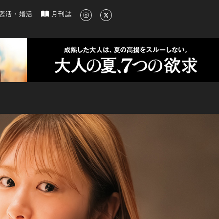
新のグルメ、洗練されたライフスタイル情報
恋活・婚活
月刊誌