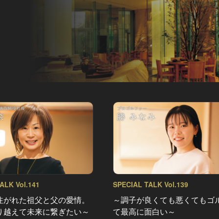
ALK Vol.141
SPECIAL TALK Vol.139
注がれた祖父と父の愛情。
～調子が良くても悪くてもゴ
り越えて未来に繋ぎたい～
て最高に面白い～