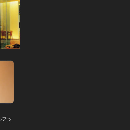
SPECIAL TALK Vol.138
SPECIAL
ルフっ
～コンテンツスタジオという体制
～引っ
で、最高のエンタメを世界に広めた
扉を開