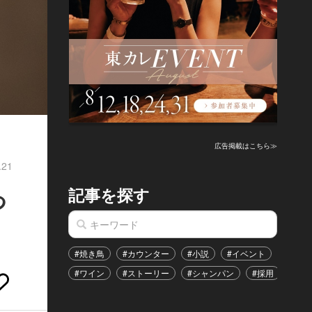
広告掲載はこちら≫
.21
記事を探す
つ
#焼き鳥
#カウンター
#小説
#イベント
#港区
#ワイン
#ストーリー
#シャンパン
#採用
#恋