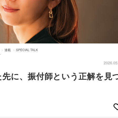
連載
SPECIAL TALK
～
2026.05
た先に、振付師という正解を見