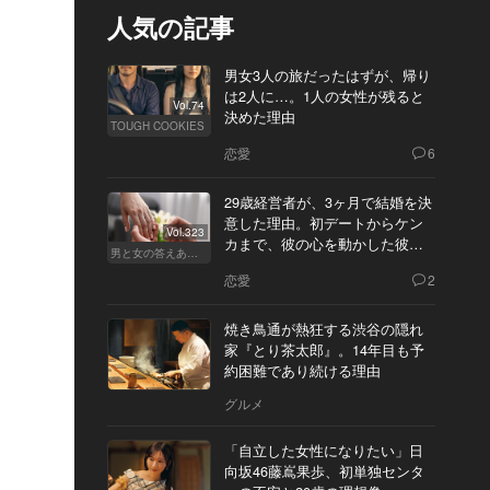
人気の記事
男女3人の旅だったはずが、帰り
は2人に…。1人の女性が残ると
Vol.74
決めた理由
TOUGH COOKIES
恋愛
6
29歳経営者が、3ヶ月で結婚を決
意した理由。初デートからケン
Vol.323
カまで、彼の心を動かした彼女
男と女の答えあわせ【Q】
の態度とは
恋愛
2
焼き鳥通が熱狂する渋谷の隠れ
家『とり茶太郎』。14年目も予
約困難であり続ける理由
グルメ
「自立した女性になりたい」日
向坂46藤嶌果歩、初単独センタ