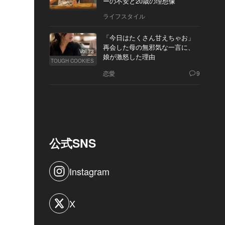
ーの不安と20歳の理想像
ライフスタイル
「今日はたくさん甘えちゃお」
再会した母の無邪気な一言に、
Vol.73
娘が激怒した理由
TOUGH COOKIES
恋愛
9
公式SNS
Instagram
X