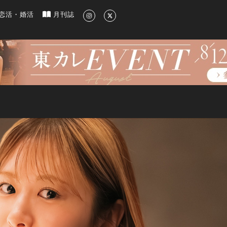
新のグルメ、洗練されたライフスタイル情報
恋活・婚活
月刊誌