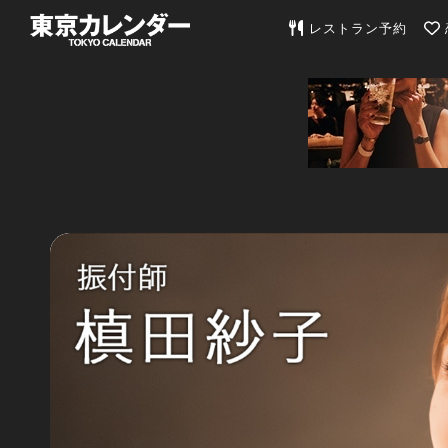
東京カレンダー | 最
レストラン予約