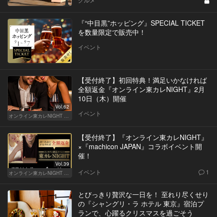
『“中目黒”ホッピング』SPECIAL TICKET
を数量限定で販売中！
イベント
【受付終了】初回特典！満足いかなければ
全額返金『オンライン東カレNIGHT』2月
10日（木）開催
Vol.62
イベント
オンライン東カレNIGHT イベント募集
【受付終了】『オンライン東カレNIGHT』
×『machicon JAPAN』コラボイベント開
催！
Vol.39
イベント
1
オンライン東カレNIGHT イベント募集
とびっきり贅沢な一日を！ 至れり尽くせり
の『シャングリ・ラ ホテル 東京』宿泊プ
ランで、心躍るクリスマスを過ごそう