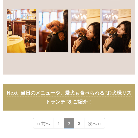
当日のメニューや、愛犬も食べられる“お犬様リス
トランテ”をご紹介！
‹‹ 前へ
1
2
3
次へ ››