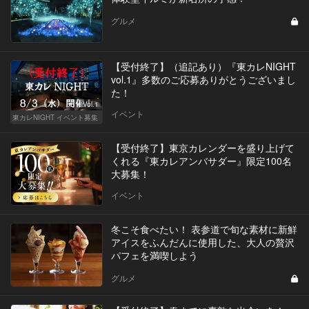
グルメ
【受付終了】（追記あり）『東カレNIGHT
vol.1』多数のご応募ありがとうございまし
た！
Vol.1
イベント
東カレNIGHT イベント募集
【受付終了】東京カレンダーを盛り上げて
くれる『東カレアンバサダー』限定100名
大募集！
イベント
冬こそ食べたい！ 表参道で旬な素材に新鮮
アイスをふんだんに使用した、大人の贅沢
パフェを満喫しよう
グルメ