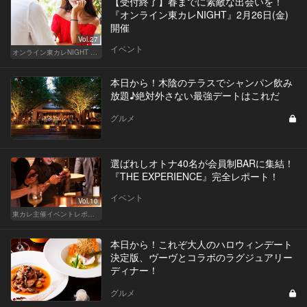
【受付終了】春までに素敵な出会いを！
『オンライン東カレNIGHT』2月26日(金)
開催
Vol.27
イベント
オンライン東カレNIGHT イベント募集
本日から！木陰のテラスでシャンパン飲み
放題♪絶対外さない最強デートはこれだ
グルメ
選ばれしオトナ40名が会員制BARに集結！
『THE EXPERIENCE』完全レポート！
イベント
Vol.10
東カレ主催イベントレポート
本日から！これぞ大人のハロウィンデート
決定版、ヴーヴとコラボのラグジュアリー
ディナー！
グルメ