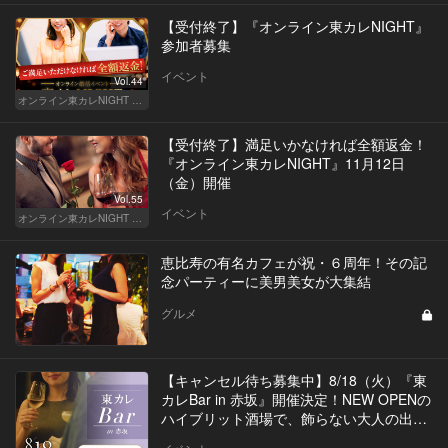
【受付終了】『オンライン東カレNIGHT』
参加者募集
イベント
Vol.44
オンライン東カレNIGHT イベント募集
【受付終了】満足いかなければ全額返金！
『オンライン東カレNIGHT』11月12日
（金）開催
Vol.55
イベント
オンライン東カレNIGHT イベント募集
恵比寿の有名カフェが祝・６周年！その記
念パーティーに美男美女が大集結
グルメ
【キャンセル待ち募集中】8/18（火）『東
カレBar in 赤坂』開催決定！NEW OPENの
ハイブリット酒場で、飾らない大人の出会
いを