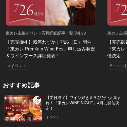
東カレ主催イベント応募詳細記事一覧 Vol.93
東カレ主催
【完売御礼】残席わずか！7/26（日）開催
【完売御
『東カレ Premium Wine Fes』申し込み状況
『東カレ P
＆ワインブース詳細発表！
催決定
#イベント
#イベン
おすすめ記事
【受付終了】ワイン好き＆学びたい人集ま
れ！『東カレWINE NIGHT』4月に開催決
定！
イベント