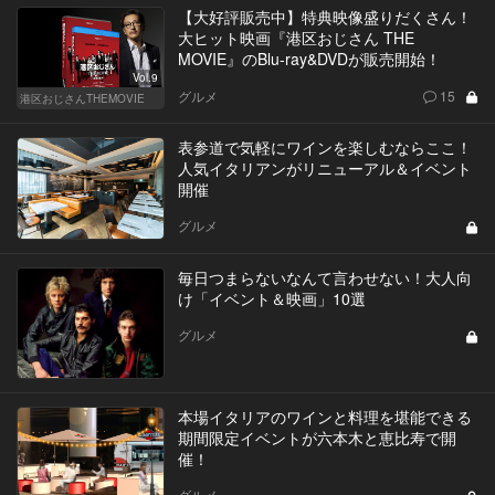
【大好評販売中】特典映像盛りだくさん！
大ヒット映画『港区おじさん THE
MOVIE』のBlu-ray&DVDが販売開始！
Vol.9
グルメ
15
港区おじさんTHEMOVIE
表参道で気軽にワインを楽しむならここ！
人気イタリアンがリニューアル＆イベント
開催
グルメ
毎日つまらないなんて言わせない！大人向
け「イベント＆映画」10選
グルメ
本場イタリアのワインと料理を堪能できる
期間限定イベントが六本木と恵比寿で開
催！
グルメ