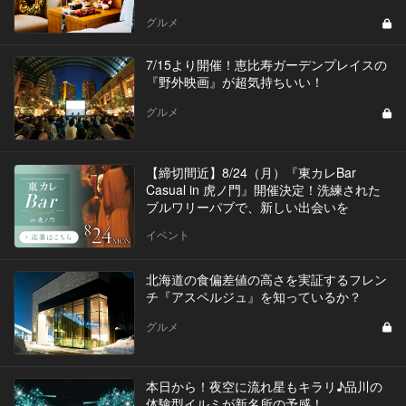
グルメ
7/15より開催！恵比寿ガーデンプレイスの
『野外映画』が超気持ちいい！
グルメ
【締切間近】8/24（月）『東カレBar
Casual in 虎ノ門』開催決定！洗練された
ブルワリーパブで、新しい出会いを
イベント
北海道の食偏差値の高さを実証するフレン
チ『アスペルジュ』を知っているか？
グルメ
本日から！夜空に流れ星もキラリ♪品川の
体験型イルミが新名所の予感！