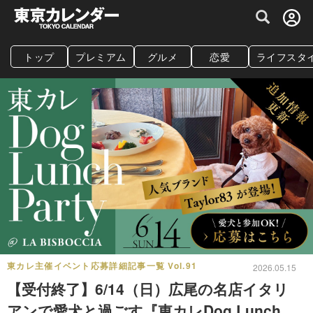
グルメ情報・プレミアムレストラン予約サイト
トップ
プレミアム
グルメ
恋愛
ライフスタ
東カレ主催イベント応募詳細記事一覧 Vol.91
2026.05.15
【受付終了】6/14（日）広尾の名店イタリ
アンで愛犬と過ごす『東カレDog Lunch