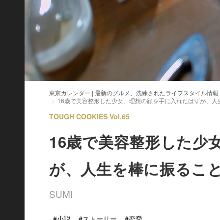
東京カレンダー | 最新のグルメ、洗練されたライフスタイル情報
16歳で美容整形した少女。理想の顔を手に入れたはずが、人
TOUGH COOKIES Vol.65
16歳で美容整形した少
が、人生を棒に振るこ
SUMI
#小説
#ストーリー
#恋愛