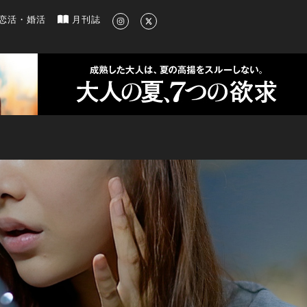
新のグルメ、洗練されたライフスタイル情報
恋活・婚活
月刊誌