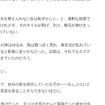
手元を整えられない女は恥ずかしい」と、過剰な頻度で
。けれど今、そのネイルが剥げ、欠け、根元が伸びきっ
れていない。
その体はゆるみ、肌は脂っぽく荒れ、食生活が乱れてい
かると飲食に走りがちだった。以前は、それでもエステ
できていたのだろう。
ない。
所で、自分の富を誇示していた公子が――久しぶりにと
、見栄を張ることすらできないほどに。
代半ばだった。元々は大手のテレビ局員だった彼女が企