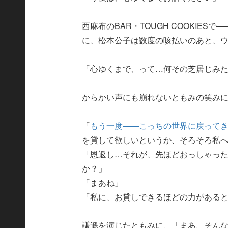
西麻布のBAR・TOUGH COOKIE
に、松本公子は数度の咳払いのあと、
「心ゆくまで、って…何その芝居じみ
からかい声にも崩れないともみの笑み
「
もう一度――こっちの世界に戻って
を貸して欲しいというか、そろそろ私
「恩返し…それが、先ほどおっしゃっ
か？」
「まあね」
「私に、お貸しできるほどの力がある
謙遜を演じたともみに、「まあ、そん