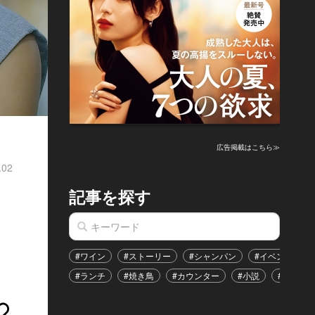
広告掲載はこちら≫
.02
記事を探す
#ワイン
#ストーリー
#シャンパン
#イベント
#ランチ
#焼き鳥
#カウンター
#小説
#恋愛