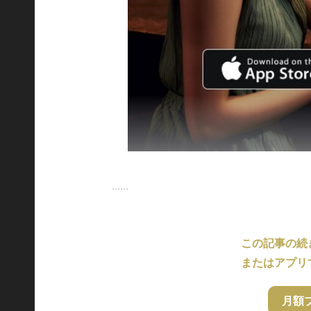
......
この記事の続
またはアプリ
月額