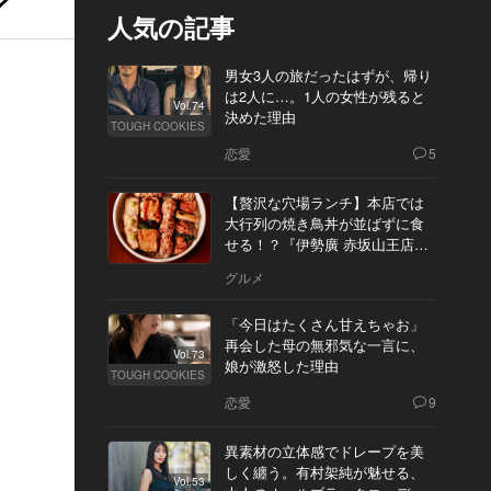
人気の記事
男女3人の旅だったはずが、帰り
は2人に…。1人の女性が残ると
Vol.74
決めた理由
TOUGH COOKIES
恋愛
5
【贅沢な穴場ランチ】本店では
大行列の焼き鳥丼が並ばずに食
せる！？『伊勢廣 赤坂山王店』
へ
グルメ
「今日はたくさん甘えちゃお」
再会した母の無邪気な一言に、
Vol.73
娘が激怒した理由
TOUGH COOKIES
恋愛
9
異素材の立体感でドレープを美
しく纏う。有村架純が魅せる、
Vol.53