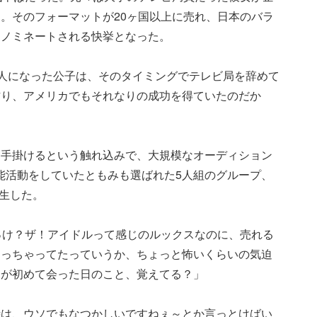
。そのフォーマットが20ヶ国以上に売れ、日本のバラ
もノミネートされる快挙となった。
の人になった公子は、そのタイミングでテレビ局を辞めて
作り、アメリカでもそれなりの成功を得ていたのだか
を手掛けるという触れ込みで、大規模なオーディション
能活動をしていたともみも選ばれた5人組のグループ、
誕生した。
っけ？ザ！アイドルって感じのルックスなのに、売れる
わっちゃってたっていうか、ちょっと怖いくらいの気迫
ちが初めて会った日のこと、覚えてる？」
時は、ウソでもなつかしいですねぇ～とか言っとけばい