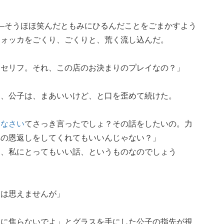
Sで――そうほほ笑んだともみにひるんだことをごまかすよう
ウォッカをごくり、ごくりと、荒く流し込んだ。
たセリフ。それ、この店のお決まりのプレイなの？」
に、公子は、まあいいけど、と口を歪めて続けた。
きなさい
てさっき言ったでしょ？その話をしたいの。力
への恩返しをしてくれてもいいんじゃない？」
た、私にとってもいい話、というものなのでしょう
とは思えませんが」
なに焦らないでよ」とグラスを手にした公子の指先が視