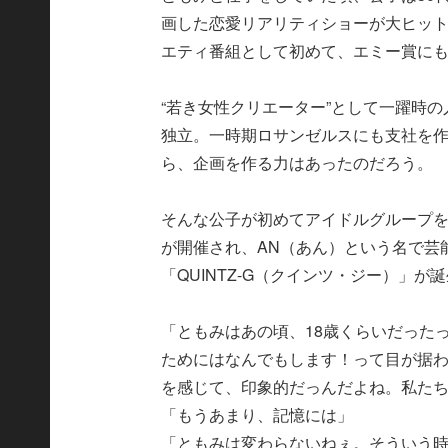
画した恋愛リアリティショーが大ヒット
エティ番組として初めて、エミー賞に
“若き女性クリエーター”として一躍時
独立。一時期ロサンゼルスにも支社を
ら、企画を作る力はあったのだろう。
そんな公子が初めてアイドルグループ
が開催され、AN（あん）という名で芸
「QUINTZ-G（クインツ・ジー）」が
「ともみはあの頃、18歳くらいだった
ためにはなんでもします！って目が据
を感じて、印象的だっんだよね。私た
「もうあまり、記憶には」
「ともみは変わらないねぇ。そういう