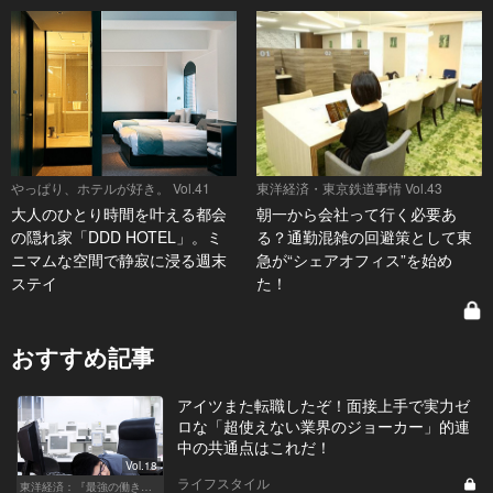
やっぱり、ホテルが好き。 Vol.41
東洋経済・東京鉄道事情 Vol.43
大人のひとり時間を叶える都会
朝一から会社って行く必要あ
の隠れ家「DDD HOTEL」。ミ
る？通勤混雑の回避策として東
ニマムな空間で静寂に浸る週末
急が“シェアオフィス”を始め
ステイ
た！
おすすめ記事
アイツまた転職したぞ！面接上手で実力ゼ
ロな「超使えない業界のジョーカー」的連
中の共通点はこれだ！
Vol.18
ライフスタイル
東洋経済：『最強の働き方』『一流の育て方』