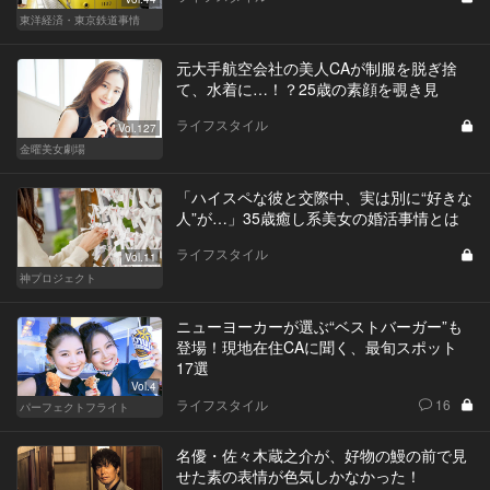
東洋経済・東京鉄道事情
元大手航空会社の美人CAが制服を脱ぎ捨
て、水着に…！？25歳の素顔を覗き見
ライフスタイル
Vol.127
金曜美女劇場
「ハイスペな彼と交際中、実は別に“好きな
人”が…」35歳癒し系美女の婚活事情とは
ライフスタイル
Vol.11
神プロジェクト
ニューヨーカーが選ぶ“ベストバーガー”も
登場！現地在住CAに聞く、最旬スポット
17選
Vol.4
ライフスタイル
16
パーフェクトフライト
名優・佐々木蔵之介が、好物の鰻の前で見
せた素の表情が色気しかなかった！