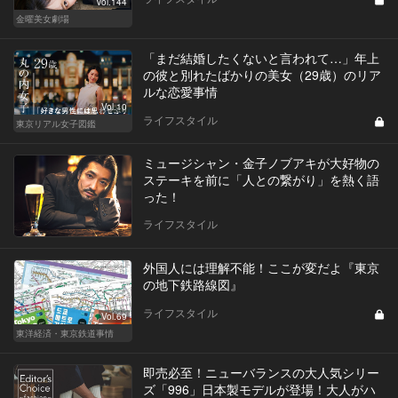
Vol.144
金曜美女劇場
「まだ結婚したくないと言われて…」年上
の彼と別れたばかりの美女（29歳）のリア
ルな恋愛事情
Vol.10
ライフスタイル
東京リアル女子図鑑
ミュージシャン・金子ノブアキが大好物の
ステーキを前に「人との繋がり」を熱く語
った！
ライフスタイル
外国人には理解不能！ここが変だよ『東京
の地下鉄路線図』
ライフスタイル
Vol.69
東洋経済・東京鉄道事情
即売必至！ニューバランスの大人気シリー
ズ「996」日本製モデルが登場！大人がハ