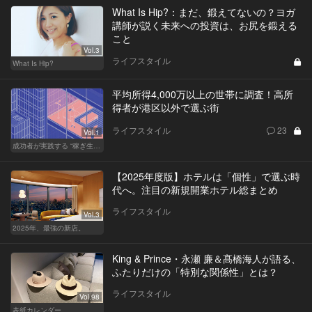
What Is Hip?：まだ、鍛えてないの？ヨガ
講師が説く未来への投資は、お尻を鍛える
こと
Vol.3
ライフスタイル
What Is Hip?
平均所得4,000万以上の世帯に調査！高所
得者が港区以外で選ぶ街
ライフスタイル
23
Vol.1
成功者が実践する “稼ぎ生活”
【2025年度版】ホテルは「個性」で選ぶ時
代へ。注目の新規開業ホテル総まとめ
ライフスタイル
Vol.3
2025年、最強の新店。
King & Prince・永瀬 廉＆髙橋海人が語る、
ふたりだけの「特別な関係性」とは？
ライフスタイル
Vol.98
表紙カレンダー