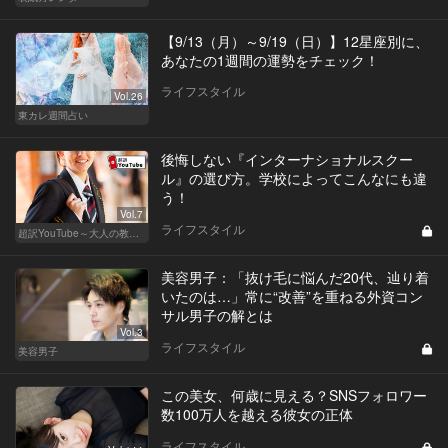
【9/13（月）～9/19（日）】12星座別に、
あなたの1週間の運勢をチェック！
ライフスタイル
Vol.26
東カレ週間占い
後悔しない『インターナショナルスクー
ル』の選び方。学校によってこんなにも違
う！
Vol.7
ライフスタイル
超訳YouTube～大人の教養講座～
美容男子：「抜け毛に悩んだ20代、辿り着
いたのは…」常に“改善”を重ねる外資コン
サル男子の解とは
Vol.3
ライフスタイル
美容男子
この美女、何歳に見える？SNSフォロワー
数100万人を越える彼女の正体
ライフスタイル