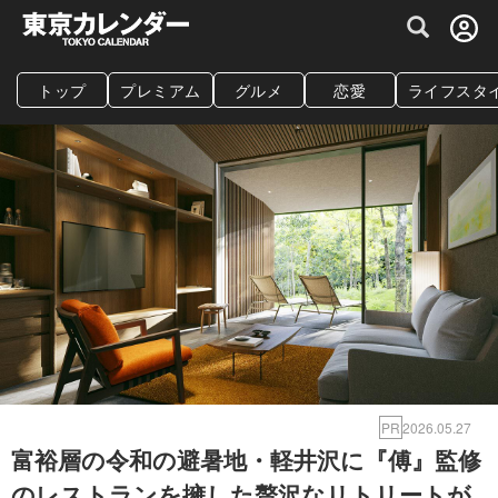
グルメ情報・プレミアムレストラン予約サイト
トップ
プレミアム
グルメ
恋愛
ライフスタ
PR
2026.05.27
富裕層の令和の避暑地・軽井沢に『傅』監修
のレストランを擁した贅沢なリトリートが