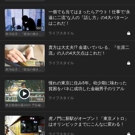
一個でも当てはまったらアウト！仕事で“永
遠に二流”な人の『話し方』の4大パターン
はこれだ！
Vol.3
ライフスタイル
東洋経済：『最強の働き方』『一流の育て方』
貴方は大丈夫!? 金遣いでバレる、『生涯二
流』の人の4大欠点はこれだ！
ライフスタイル
Vol.8
東洋経済：『最強の働き方』『一流の育て方』
憧れの東京に住み5年。幼少期に味わった
貧困をバネに成功した金融男子のリアル
ライフスタイル
Vol.6
東京独身白書2024 予告編
虎ノ門に新駅がオープン！「東京メトロ」
はオリンピックまでにこんなに変わる！
ライフスタイル
Vol.44