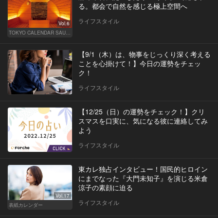
る。都会で自然を感じる極上空間へ
ライフスタイル
Vol.6
TOKYO CALENDAR SAUNA CLUB ― トウカレ サウナクラブ ―
【9/1（木）は、物事をじっくり深く考える
ことを心掛けて！】今日の運勢をチェッ
ク！
ライフスタイル
【12/25（日）の運勢をチェック！】クリ
スマスを口実に、気になる彼に連絡してみ
よう
ライフスタイル
東カレ独占インタビュー！国民的ヒロイン
にまでなった『大門未知子』を演じる米倉
涼子の素顔に迫る
Vol.17
ライフスタイル
表紙カレンダー