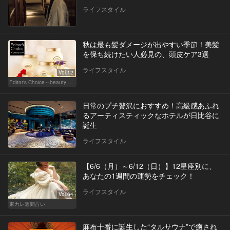
ライフスタイル
秋は最も髪ダメージが出やすい季節！美髪
を保ち続けたい人必見の、頭皮ケア3選
ライフスタイル
Vol.12
Editor's Choice～beauty & wellness～
日常のプチ贅沢におすすめ！高級感あふれ
るアーティスティックなホテルが日比谷に
誕生
ライフスタイル
【6/6（月）～6/12（日）】12星座別に、
あなたの1週間の運勢をチェック！
ライフスタイル
Vol.64
東カレ週間占い
麻布十番に誕生した“タルサウナ”で癒され