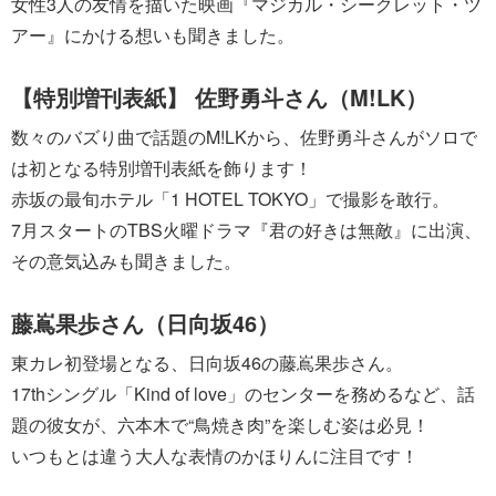
女性3人の友情を描いた映画『マジカル・シークレット・ツ
アー』にかける想いも聞きました。
【特別増刊表紙】 佐野勇斗さん（M!LK）
数々のバズり曲で話題のM!LKから、佐野勇斗さんがソロで
は初となる特別増刊表紙を飾ります！
赤坂の最旬ホテル「1 HOTEL TOKYO」で撮影を敢行。
7月スタートのTBS火曜ドラマ『君の好きは無敵』に出演、
その意気込みも聞きました。
藤嶌果歩さん（日向坂46）
東カレ初登場となる、日向坂46の藤嶌果歩さん。
17thシングル「Kind of love」のセンターを務めるなど、話
題の彼女が、六本木で“鳥焼き肉”を楽しむ姿は必見！
いつもとは違う大人な表情のかほりんに注目です！