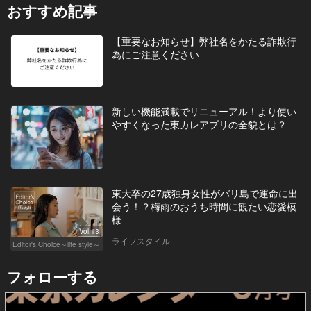
おすすめ記事
【重要なお知らせ】弊社名をかたる詐欺行
為にご注意ください
新しい機能満載でリニューアル！より使い
やすくなった東カレアプリの全貌とは？
東大卒の27歳独身女性がバリ島で運命に出
会う！？梅雨のおうち時間に観たい恋愛模
様
Vol.13
ライフスタイル
Editor's Choice～life style～
フォローする