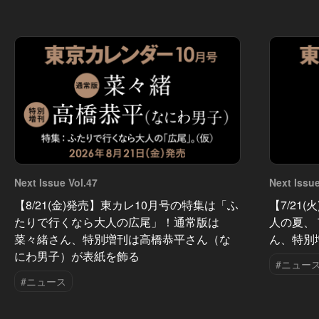
Next Issue Vol.47
Next Issue
【8/21(金)発売】東カレ10月号の特集は「ふ
【7/21
たりで行くなら大人の広尾」！通常版は
人の夏、
菜々緒さん、特別増刊は高橋恭平さん（な
ん、特別
にわ男子）が表紙を飾る
#ニュー
#ニュース