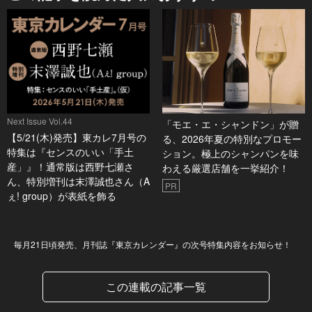
Next Issue Vol.44
「モエ・エ・シャンドン」が贈
【5/21(木)発売】東カレ7月号の
る、2026年夏の特別なプロモー
特集は『センスのいい「手土
ション。極上のシャンパンを味
産」』！通常版は西野七瀬さ
わえる厳選店舗を一挙紹介！
ん、特別増刊は末澤誠也さん（A
PR
ぇ! group）が表紙を飾る
Next Issue
毎月21日頃発売、月刊誌『東京カレンダー』の次号特集内容をお知らせ！
この連載の記事一覧